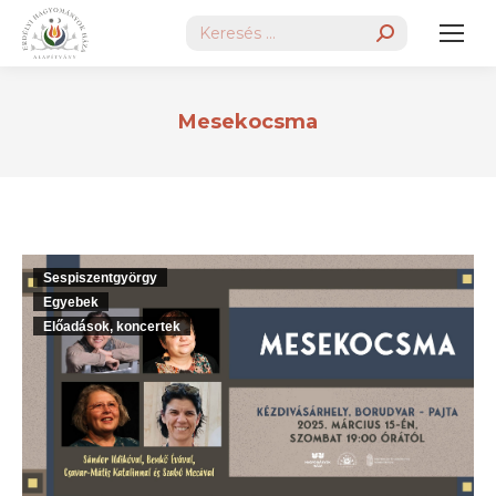
Search:
Mesekocsma
Sespiszentgyörgy
Egyebek
Előadások, koncertek