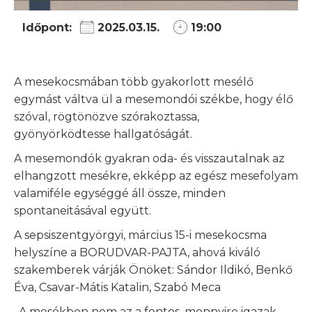
Időpont:
2025.03.15.
19:00
A mesekocsmában több gyakorlott mesélő
egymást váltva ül a mesemondói székbe, hogy élő
szóval, rögtönözve szórakoztassa,
gyönyörködtesse hallgatóságát.
A mesemondók gyakran oda- és visszautalnak az
elhangzott mesékre, ekképp az egész mesefolyam
valamiféle egységgé áll össze, minden
spontaneitásával együtt.
A sepsiszentgyörgyi, március 15-i mesekocsma
helyszíne a BORUDVAR-PAJTA, ahová kiváló
szakemberek várják Önöket: Sándor Ildikó, Benkő
Éva, Csavar-Mátis Katalin, Szabó Meca
„A mesékben nem az a fontos, mennyire igazak.