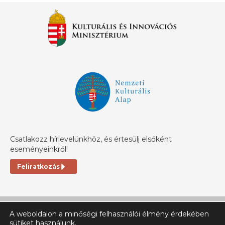
Csatlakozz hírlevelünkhöz, és értesülj elsőként
eseményeinkről!
Feliratkozás
A weboldalon a minőségi felhasználói élmény érdekében
sütiket használunk.