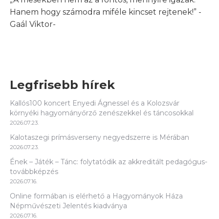
Hanem hogy számodra miféle kincset rejtenek!” -
Gaál Viktor-
Legfrisebb hírek
Kallós100 koncert Enyedi Ágnessel és a Kolozsvár
környéki hagyományőrző zenészekkel és táncosokkal
2026.07.23.
Kalotaszegi prímásverseny negyedszerre is Mérában
2026.07.23.
Ének – Játék – Tánc: folytatódik az akkreditált pedagógus-
továbbképzés
2026.07.16.
Online formában is elérhető a Hagyományok Háza
Népművészeti Jelentés kiadványa
2026.07.16.