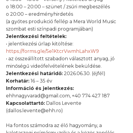
o 18:00 – 20:00 – szünet / zsűri megbeszélés
o 20:00 – eredményhirdetés
(a győtes produkció fellép a Mera World Music
szombat esti színpadi programjában)
Jelentkezési feltételek:
• jelentkezési űrlap kitöltése:
https://forms.gle/5e1KtcrVwmhLahxW9
• az összeállított szabadon választott anyag, jó
minőségű videófelvételének beküldése.
Jelentkezési határidő:
2026.06.30. (éjfél)
Korhatár:
16 – 35 év
Információ és jelentkezés:
ehhnagyvarad@gmail.com, +40 774 427 187
Kapcsolattartó:
Dallos Levente
(dallos.levente@ehh.ro)
Ha fontos számodra az élő hagyomány, a
kalotaszegi prímásmuzsika és a közös zenélés