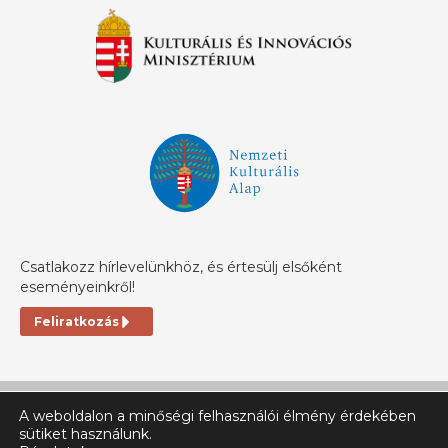
Csatlakozz hírlevelünkhöz, és értesülj elsőként
eseményeinkről!
Feliratkozás
A weboldalon a minőségi felhasználói élmény érdekében
sütiket használunk.