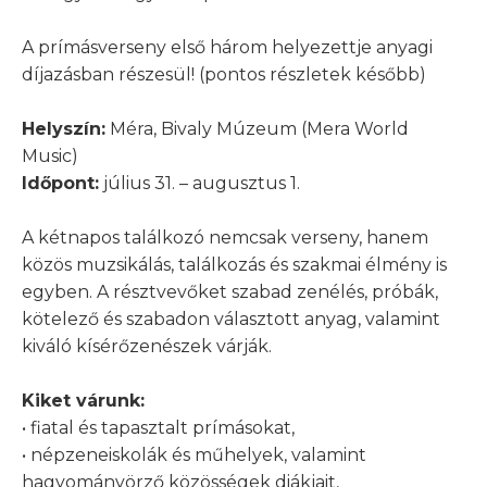
A prímásverseny első három helyezettje anyagi
díjazásban részesül! (pontos részletek később)
Helyszín:
Méra, Bivaly Múzeum (Mera World
Music)
Időpont:
július 31. – augusztus 1.
A kétnapos találkozó nemcsak verseny, hanem
közös muzsikálás, találkozás és szakmai élmény is
egyben. A résztvevőket szabad zenélés, próbák,
kötelező és szabadon választott anyag, valamint
kiváló kísérőzenészek várják.
Kiket várunk:
• fiatal és tapasztalt prímásokat,
• népzeneiskolák és műhelyek, valamint
hagyományörző közösségek diákjait,