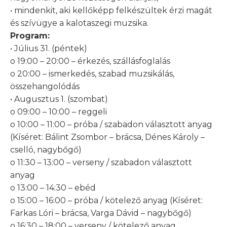
• mindenkit, aki kellőképp felkészültek érzi magát
és szívügye a kalotaszegi muzsika.
Program:
• Július 31. (péntek)
o 19:00 – 20:00 – érkezés, szállásfoglalás
o 20:00 – ismerkedés, szabad muzsikálás,
összehangolódás
• Augusztus 1. (szombat)
o 09:00 – 10:00 – reggeli
o 10:00 – 11:00 – próba / szabadon választott anyag
(Kíséret: Bálint Zsombor – brácsa, Dénes Károly –
cselló, nagybőgő)
o 11:30 – 13:00 – verseny / szabadon választott
anyag
o 13:00 – 14:30 – ebéd
o 15:00 – 16:00 – próba / kötelező anyag (Kíséret:
Farkas Lóri – brácsa, Varga Dávid – nagybőgő)
o 16:30 – 18:00 – verseny / kötelező anyag