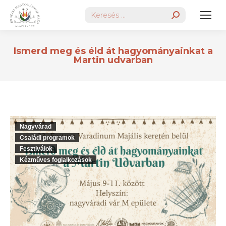
Search:
Ismerd meg és éld át hagyományainkat a
Martin udvarban
Nagyvárad
Családi programok
Fesztiválok
Kézműves foglalkozások