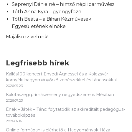
Seprenyi Dánielné – hímző népi iparművész
Tóth Anna Kyra – gyöngyfűző
Tóth Beáta – a Bihari Kézművesek
Egyesületének elnöke
Majálisozz velünk!
Legfrisebb hírek
Kallós100 koncert Enyedi Ágnessel és a Kolozsvár
környéki hagyományőrző zenészekkel és táncosokkal
2026.07.23.
Kalotaszegi prímásverseny negyedszerre is Mérában
2026.07.23.
Ének – Játék – Tánc: folytatódik az akkreditált pedagógus-
továbbképzés
2026.07.16.
Online formában is elérhető a Hagyományok Háza