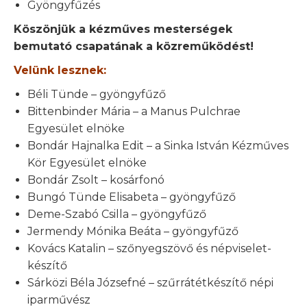
Gyöngyfűzés
Köszönjük a kézműves mesterségek
bemutató csapatának a közreműködést!
Velünk lesznek:
Béli Tünde – gyöngyfűző
Bittenbinder Mária – a Manus Pulchrae
Egyesület elnöke
Bondár Hajnalka Edit – a Sinka István Kézműves
Kör Egyesület elnöke
Bondár Zsolt – kosárfonó
Bungó Tünde Elisabeta – gyöngyfűző
Deme-Szabó Csilla – gyöngyfűző
Jermendy Mónika Beáta – gyöngyfűző
Kovács Katalin – szőnyegszövő és népviselet-
készítő
Sárközi Béla Józsefné – szűrrátétkészítő népi
iparművész