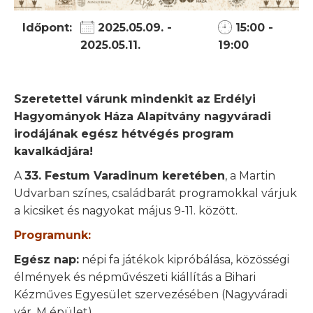
Időpont:
2025.05.09. -
15:00 -
2025.05.11.
19:00
Szeretettel várunk mindenkit az Erdélyi
Hagyományok Háza Alapítvány nagyváradi
irodájának egész hétvégés program
kavalkádjára!
A
33. Festum Varadinum keretében
, a Martin
Udvarban színes, családbarát programokkal várjuk
a kicsiket és nagyokat május 9-11. között.
Programunk:
Egész nap:
népi fa játékok kipróbálása, közösségi
élmények és népművészeti kiállítás a Bihari
Kézműves Egyesület szervezésében (Nagyváradi
vár, M épület).