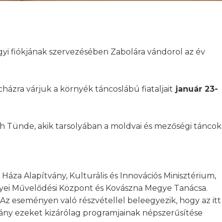
i fiókjának szervezésében Zabolára vándorol az év
ázra várjuk a környék táncoslábú fiataljait
január 23-
h Tünde, akik tarsolyában a moldvai és mezőségi táncok
za Alapítvány, Kulturális és Innovációs Minisztérium,
ei Művelődési Központ és Kovászna Megye Tanácsa.
 Az eseményen való részvétellel beleegyezik, hogy az itt
tvány ezeket kizárólag programjainak népszerűsítése