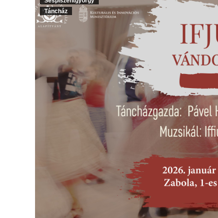
Sespiszentgyörgy
Táncház