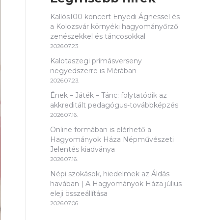
Kallós100 koncert Enyedi Ágnessel és
a Kolozsvár környéki hagyományőrző
zenészekkel és táncosokkal
2026.07.23.
Kalotaszegi prímásverseny
negyedszerre is Mérában
2026.07.23.
Ének – Játék – Tánc: folytatódik az
akkreditált pedagógus-továbbképzés
2026.07.16.
Online formában is elérhető a
Hagyományok Háza Népművészeti
Jelentés kiadványa
2026.07.16.
Népi szokások, hiedelmek az Áldás
havában | A Hagyományok Háza július
eleji összeállítása
2026.07.06.