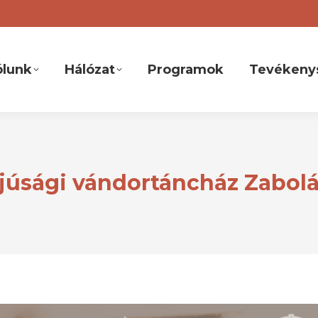
ólunk
Hálózat
Programok
Tevékeny
fjúsági vándortáncház Zabol