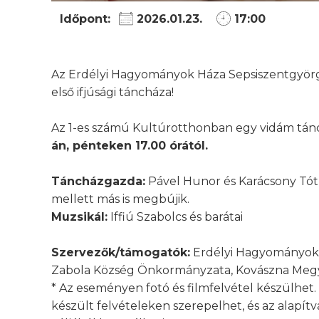
Időpont:
2026.01.23.
17:00
Az Erdélyi Hagyományok Háza Sepsiszentgyörgy
első ifjúsági táncháza!
Az 1-es számú Kultúrotthonban egy vidám tánch
án, pénteken 17.00 órától.
Táncházgazda:
Pável Hunor és Karácsony Tót
mellett más is megbújik.
Muzsikál:
Iffiú Szabolcs és barátai
Szervezők/támogatók:
Erdélyi Hagyományok Há
Zabola Község Önkormányzata, Kovászna Megy
* Az eseményen fotó és filmfelvétel készülhet.
készült felvételeken szerepelhet, és az alapí