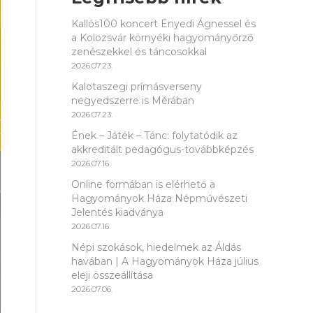
Kallós100 koncert Enyedi Ágnessel és
a Kolozsvár környéki hagyományőrző
zenészekkel és táncosokkal
2026.07.23.
Kalotaszegi prímásverseny
negyedszerre is Mérában
2026.07.23.
Ének – Játék – Tánc: folytatódik az
akkreditált pedagógus-továbbképzés
2026.07.16.
Online formában is elérhető a
Hagyományok Háza Népművészeti
Jelentés kiadványa
2026.07.16.
Népi szokások, hiedelmek az Áldás
havában | A Hagyományok Háza július
eleji összeállítása
2026.07.06.