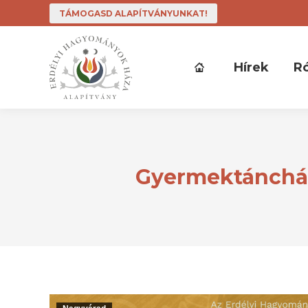
TÁMOGASD ALAPÍTVÁNYUNKAT!
Hírek
R
Gyermektáncház