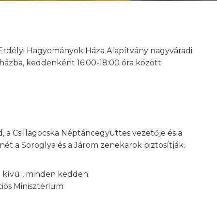
Erdélyi Hagyományok Háza Alapítvány nagyváradi
cházba, keddenként 16:00-18:00 óra között.
a Csillagocska Néptáncegyüttes vezetője és a
ét a Soroglya és a Járom zenekarok biztosítják.
 kívül, minden kedden.
ciós Minisztérium