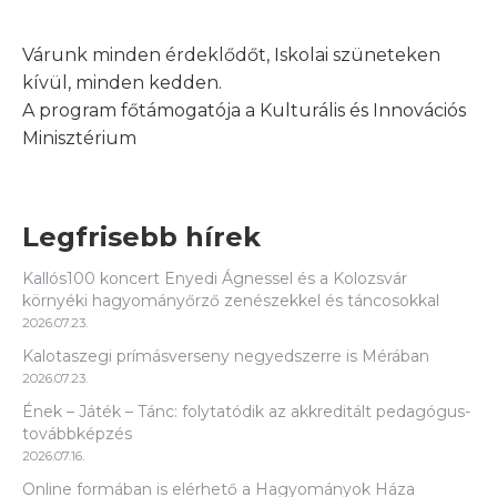
Várunk minden érdeklődőt, Iskolai szüneteken
kívül, minden kedden.
A program főtámogatója a Kulturális és Innovációs
Minisztérium
Legfrisebb hírek
Kallós100 koncert Enyedi Ágnessel és a Kolozsvár
környéki hagyományőrző zenészekkel és táncosokkal
2026.07.23.
Kalotaszegi prímásverseny negyedszerre is Mérában
2026.07.23.
Ének – Játék – Tánc: folytatódik az akkreditált pedagógus-
továbbképzés
2026.07.16.
Online formában is elérhető a Hagyományok Háza