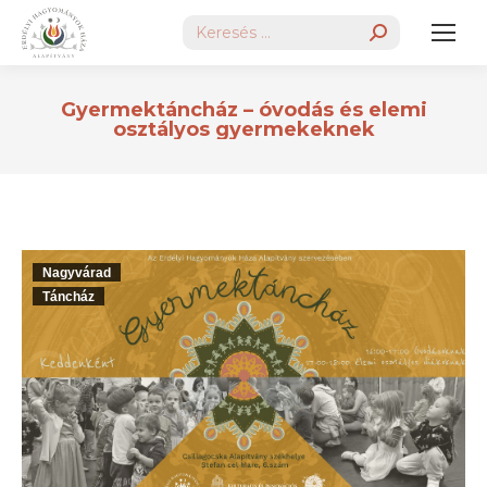
Search:
Gyermektáncház – óvodás és elemi
osztályos gyermekeknek
Nagyvárad
Táncház