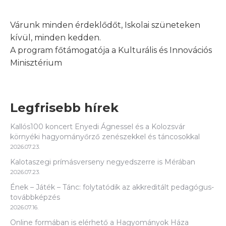
Várunk minden érdeklődőt, Iskolai szüneteken
kívül, minden kedden.
A program főtámogatója a Kulturális és Innovációs
Minisztérium
Legfrisebb hírek
Kallós100 koncert Enyedi Ágnessel és a Kolozsvár
környéki hagyományőrző zenészekkel és táncosokkal
2026.07.23.
Kalotaszegi prímásverseny negyedszerre is Mérában
2026.07.23.
Ének – Játék – Tánc: folytatódik az akkreditált pedagógus-
továbbképzés
2026.07.16.
Online formában is elérhető a Hagyományok Háza