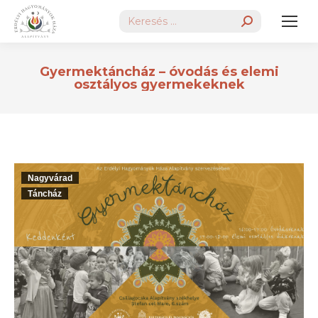
Search:
Gyermektáncház – óvodás és elemi
osztályos gyermekeknek
Nagyvárad
Táncház