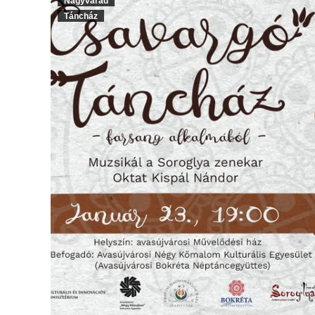
Nagyvárad
Táncház