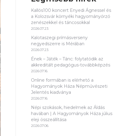
Kallós100 koncert Enyedi Ágnessel és
a Kolozsvár környéki hagyományőrző
zenészekkel és táncosokkal
2026.07.23.
Kalotaszegi prímásverseny
negyedszerre is Mérában
2026.07.23.
Ének – Játék – Tánc: folytatódik az
akkreditált pedagógus-továbbképzés
2026.07.16.
Online formában is elérhető a
Hagyományok Háza Népművészeti
Jelentés kiadványa
2026.07.16.
Népi szokások, hiedelmek az Áldás
havában | A Hagyományok Háza július
eleji összeállítása
2026.07.06.