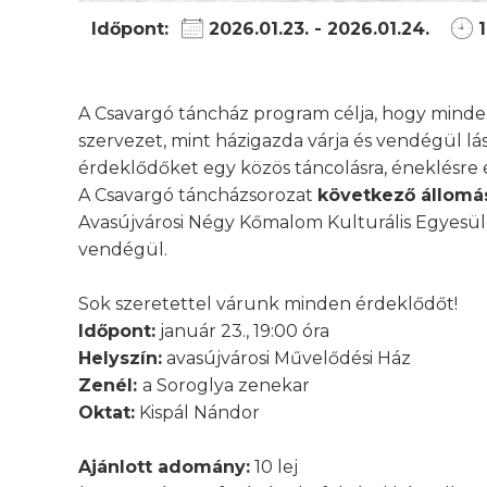
Időpont:
2026.01.23. - 2026.01.24.
1
A Csavargó táncház program célja, hogy minde
szervezet, mint házigazda várja és vendégül lá
érdeklődőket egy közös táncolásra, éneklésre 
A Csavargó táncházsorozat
következő állomá
Avasújvárosi Négy Kőmalom Kulturális Egyesüle
vendégül.
Sok szeretettel várunk minden érdeklődőt!
Időpont:
január 23., 19:00 óra
Helyszín:
avasújvárosi Művelődési Ház
Zenél:
a Soroglya zenekar
Oktat:
Kispál Nándor
Ajánlott adomány:
10 lej