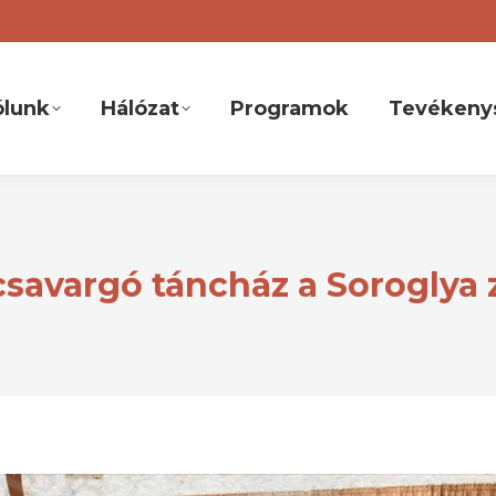
ólunk
Hálózat
Programok
Tevékeny
csavargó táncház a Soroglya 