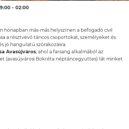
9:00 - 02:00
n hónapban más-más helyszínen a befogadó civil
ssa a résztvevő táncos csoportokat, személyeket és
és jó hangulatú szórakozásra.
sa Avasújváros
, ahol a farsang alkalmából az
t (avasújvárosi Bokréta néptáncegyüttes) lát minket