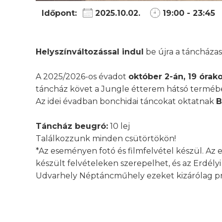
Időpont:
2025.10.02.
19:00 - 23:45
Helyszínváltozással indul
be újra a táncháza
A 2025/2026-os évadot
október 2-án, 19 órak
táncház követ a Jungle étterem hátsó terméb
Az idei évadban bonchidai táncokat oktatnak
B
Táncház beugró:
10 lej
Találkozzunk minden csütörtökön!
*Az eseményen fotó és filmfelvétel készül. Az 
készült felvételeken szerepelhet, és az Erdél
Udvarhely Néptáncműhely ezeket kizárólag pro