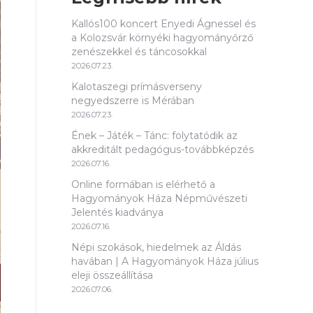
Kallós100 koncert Enyedi Ágnessel és
a Kolozsvár környéki hagyományőrző
zenészekkel és táncosokkal
2026.07.23.
Kalotaszegi prímásverseny
negyedszerre is Mérában
2026.07.23.
Ének – Játék – Tánc: folytatódik az
akkreditált pedagógus-továbbképzés
2026.07.16.
Online formában is elérhető a
Hagyományok Háza Népművészeti
Jelentés kiadványa
2026.07.16.
Népi szokások, hiedelmek az Áldás
havában | A Hagyományok Háza július
eleji összeállítása
2026.07.06.