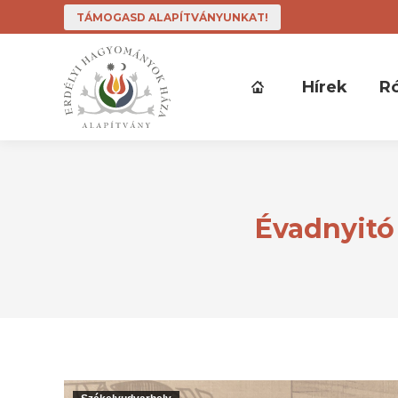
TÁMOGASD ALAPÍTVÁNYUNKAT!
Hírek
R
Évadnyitó 