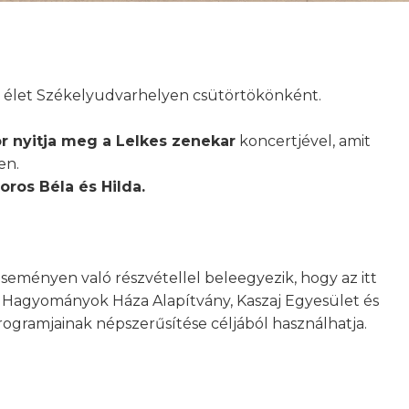
s élet Székelyudvarhelyen csütörtökönként.
or nyitja meg a Lelkes zenekar
koncertjével, amit
en.
oros Béla és Hilda.
eseményen való részvétellel beleegyezik, hogy az itt
yi Hagyományok Háza Alapítvány, Kaszaj Egyesület és
gramjainak népszerűsítése céljából használhatja.