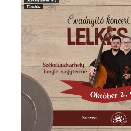
Székelyudvarhely
Táncház