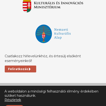
Csatlakozz hírlevelünkhöz, és értesülj elsőként
eseményeinkről!
Feliratkozás
A weboldalon a minőségi felhasználói élmény érdekében
sütiket használunk.
Részletek