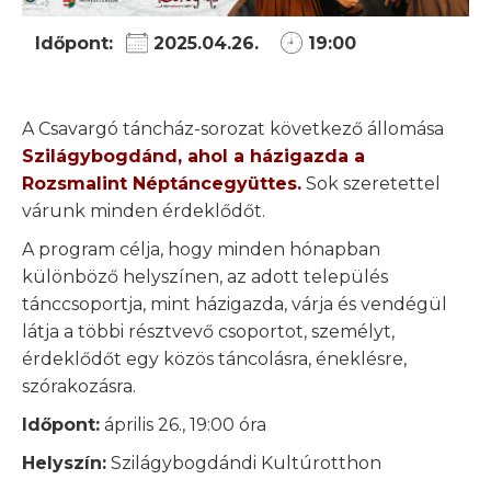
Időpont:
2025.04.26.
19:00
A Csavargó táncház-sorozat következő állomása
Szilágybogdánd, ahol a házigazda a
Rozsmalint Néptáncegyüttes.
Sok szeretettel
várunk minden érdeklődőt.
A program célja, hogy minden hónapban
különböző helyszínen, az adott település
tánccsoportja, mint házigazda, várja és vendégül
látja a többi résztvevő csoportot, személyt,
érdeklődőt egy közös táncolásra, éneklésre,
szórakozásra.
Időpont:
április 26., 19:00 óra
Helyszín:
Szilágybogdándi Kultúrotthon