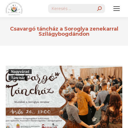
Search:
Csavargó táncház a Soroglya zenekarral
Szilágybogdándon
Nagyvárad
Táncház