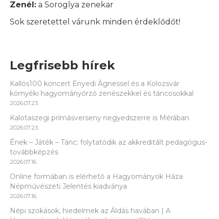
Zenél:
a Soroglya zenekar
Sok szeretettel várunk minden érdeklődőt!
Legfrisebb hírek
Kallós100 koncert Enyedi Ágnessel és a Kolozsvár
környéki hagyományőrző zenészekkel és táncosokkal
2026.07.23.
Kalotaszegi prímásverseny negyedszerre is Mérában
2026.07.23.
Ének – Játék – Tánc: folytatódik az akkreditált pedagógus-
továbbképzés
2026.07.16.
Online formában is elérhető a Hagyományok Háza
Népművészeti Jelentés kiadványa
2026.07.16.
Népi szokások, hiedelmek az Áldás havában | A