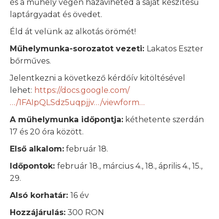
és a műhely végén hazaviheted a saját készítésű
laptárgyadat és övedet.
Éld át velünk az alkotás örömét!
Műhelymunka-sorozatot vezeti:
Lakatos Eszter
bőrműves.
Jelentkezni a következő kérdőív kitöltésével
lehet:
https://docs.google.com/
…/1FAIpQLSdz5uqpjjv…/viewform…
A műhelymunka időpontja:
kéthetente szerdán
17 és 20 óra között.
Első alkalom:
február 18.
Időpontok:
február 18., március 4., 18., április 4., 15.,
29.
Alsó korhatár:
16 év
Hozzájárulás:
300 RON