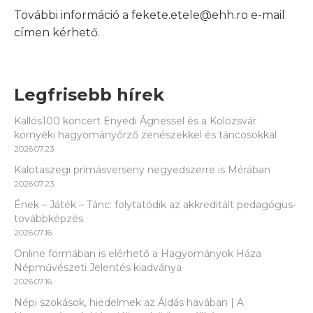
További információ a fekete.etele@ehh.ro e-mail
címen kérhető.
Legfrisebb hírek
Kallós100 koncert Enyedi Ágnessel és a Kolozsvár
környéki hagyományőrző zenészekkel és táncosokkal
2026.07.23.
Kalotaszegi prímásverseny negyedszerre is Mérában
2026.07.23.
Ének – Játék – Tánc: folytatódik az akkreditált pedagógus-
továbbképzés
2026.07.16.
Online formában is elérhető a Hagyományok Háza
Népművészeti Jelentés kiadványa
2026.07.16.
Népi szokások, hiedelmek az Áldás havában | A