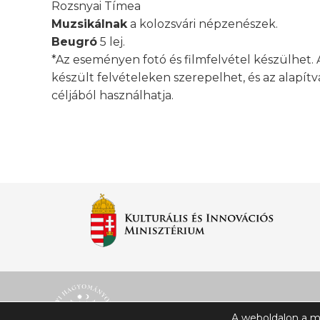
Rozsnyai Tímea
Muzsikálnak
a kolozsvári népzenészek.
Beugró
5 lej.
*Az eseményen fotó és filmfelvétel készülhet. 
készült felvételeken szerepelhet, és az alapí
céljából használhatja.
© Ehh.ro 2025 | All rigts reserved
A weboldalon a m