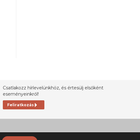
Csatlakozz hírlevelünkhöz, és értesülj elsőként
eseményeinkről!
Feliratkozás
datkezelési tájékoztató
Általános Szerződési Feltételek