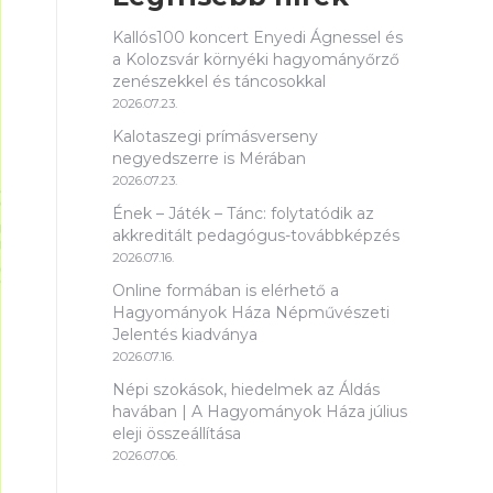
Kallós100 koncert Enyedi Ágnessel és
a Kolozsvár környéki hagyományőrző
zenészekkel és táncosokkal
2026.07.23.
Kalotaszegi prímásverseny
negyedszerre is Mérában
2026.07.23.
Ének – Játék – Tánc: folytatódik az
akkreditált pedagógus-továbbképzés
2026.07.16.
Online formában is elérhető a
Hagyományok Háza Népművészeti
Jelentés kiadványa
2026.07.16.
Népi szokások, hiedelmek az Áldás
havában | A Hagyományok Háza július
eleji összeállítása
2026.07.06.