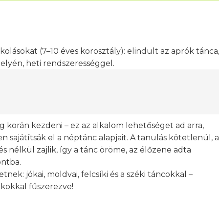
kolásokat (7–10 éves korosztály): elindult az aprók tánca
elyén, heti rendszerességgel.
g korán kezdeni – ez az alkalom lehetőséget ad arra,
ajátítsák el a néptánc alapjait. A tanulás kötetlenül, a
s nélkül zajlik, így a tánc öröme, az élőzene adta
ontba.
k: jókai, moldvai, felcsíki és a széki táncokkal –
ékokkal fűszerezve!