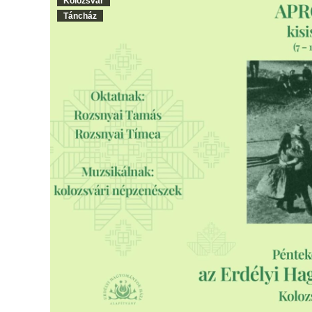
Kolozsvár
Táncház