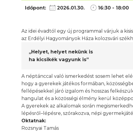
Időpont:
2026.01.30.
16:30 - 18:00
Az idei évadtól egy új programmal várjuk a kisis
az Erdélyi Hagyományok Háza kolozsvári székh
„Helyet, helyet nekünk is
ha kicsikék vagyunk is”
A néptánccal való ismerkedést sosem lehet elé
hogy a gyerekek játékos formában, közösségben s
fellépésekkel járó izgalom és hosszas felkészülé
hangulat és a közösségi élmény kerül középp
A gyerekek az alkalomak során megismerkedhetne
lépésről–lépésre, szórakozva, népi gyermekját
Oktatnak:
Rozsnyai Tamás