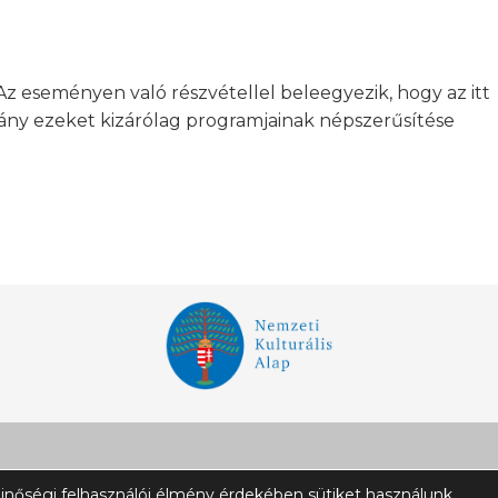
Az eseményen való részvétellel beleegyezik, hogy az itt
tvány ezeket kizárólag programjainak népszerűsítése
Impresszum
A
inőségi felhasználói élmény érdekében sütiket használunk.