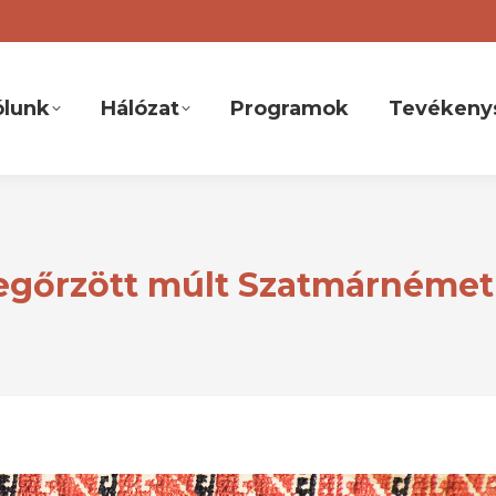
ólunk
Hálózat
Programok
Tevékeny
egőrzött múlt Szatmárnémet