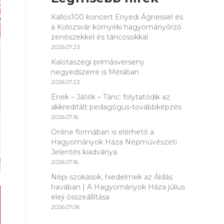
Kallós100 koncert Enyedi Ágnessel és
a Kolozsvár környéki hagyományőrző
zenészekkel és táncosokkal
2026.07.23.
Kalotaszegi prímásverseny
negyedszerre is Mérában
2026.07.23.
Ének – Játék – Tánc: folytatódik az
akkreditált pedagógus-továbbképzés
2026.07.16.
Online formában is elérhető a
Hagyományok Háza Népművészeti
Jelentés kiadványa
2026.07.16.
Népi szokások, hiedelmek az Áldás
havában | A Hagyományok Háza július
eleji összeállítása
2026.07.06.