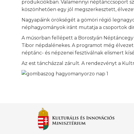
produkciókban. Valamennyi néptánccsoport szív
köszönhetően egy jól megszerkesztett, élveze
Nagyapáink örökségét a gömöri régió legnagyob
néphagyományok iránt mutatja a csoportok dina
A műsorban fellépett a Borostyán Néptáncegy
Tibor népdalénekes. A programot még élvezet
néptánc- és népzenei fesztiválnak elismert kí
Az est táncházzal zárult. A rendezvényt a Kul