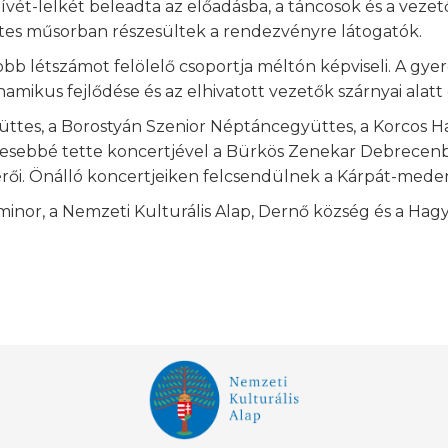
ét-lelkét beleadta az előadásba, a táncosok és a vezet
tes műsorban részesültek a rendezvényre látogatók.
b létszámot felölelő csoportja méltón képviseli. A gyer
mikus fejlődése és az elhivatott vezetők szárnyai alatt
üttes, a Borostyán Szenior Néptáncegyüttes, a Korcos
esebbé tette koncertjével a Bürkös Zenekar Debrecenb
sérői. Önálló koncertjeiken felcsendülnek a Kárpát-med
tminor, a Nemzeti Kulturális Alap, Dernő község és a H