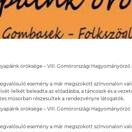
yapáink öröksége – VIII. Gömörországi Hagyományőrző 
valósuló esemény a már megszokott színvonalon valós
ét-lelkét beleadta az előadásba, a táncosok és a vezet
tes műsorban részesültek a rendezvényre látogatók.
yapáink öröksége – VIII. Gömörországi Hagyományőrző 
valósuló esemény a már megszokott színvonalon valós