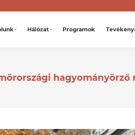
ólunk
Hálózat
Programok
Tevékeny
mörországi hagyományörző 