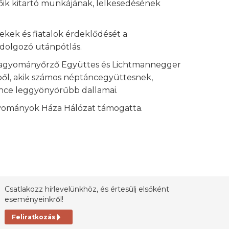
őik kitartó munkájának, lelkesedésének
ekek és fiatalok érdeklődését a
 dolgozó utánpótlás.
 Hagyományőrző Együttes és Lichtmannegger
ől, akik számos néptáncegyüttesnek,
ence leggyönyörűbb dallamai.
agyományok Háza Hálózat támogatta.
Csatlakozz hírlevelünkhöz, és értesülj elsőként
eseményeinkről!
Feliratkozás