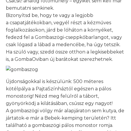
Csacsit! analóg fotóműhely – egyiket sem kell már
bemutatni senkinek.
Bizonyítsd be, hogy te vagy a legjobb
a csapatjátékokban, vegyél részt a kézműves
foglalkozásokon, járd be lóháton a környéket,
fedezd fel a Gombaszögi-cseppkőbarlangot, vagy
csak lógasd a lábad a medencébe, ha úgy tetszik.
Ha szülő vagy, szedd össze otthon a legkisebbeket
is, a GombaOviban új barátokat szerezhetnek.
Újdonságokkal is készülünk: 500 méteres
kötélpálya a PajtaSzínháztól egészen a pálos
monostorig! Nézd meg felülről a tábort,
gyönyörködj a kilátásában, csússz egy nagyot!
A gombaszögi völgy már alapjáraton sem kutya, de
jártatok-e már a Bebek-kemping területén? Itt
található a gombaszögi pálos monostor romja.