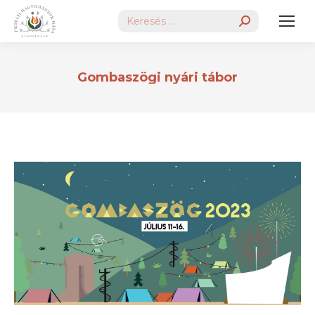
Search:
Gombaszögi nyári tábor