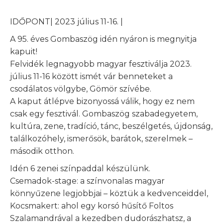
IDŐPONT| 2023 július 11-16. |
A 95. éves Gombaszög idén nyáron is megnyitja
kapuit!
Felvidék legnagyobb magyar fesztiválja 2023.
július 11-16 között ismét vár benneteket a
csodálatos völgybe, Gömör szívébe.
A kaput átlépve bizonyossá válik, hogy ez nem
csak egy fesztivál. Gombaszög szabadegyetem,
kultúra, zene, tradíció, tánc, beszélgetés, újdonság,
találkozóhely, ismerősök, barátok, szerelmek –
második otthon.
Idén 6 zenei színpaddal készülünk.
Csemadok-stage: a színvonalas magyar
könnyűzene legjobbjai – köztük a kedvenceiddel,
Kocsmakert: ahol egy korsó hűsítő Foltos
Szalamandrával a kezedben dudorászhatsz, a