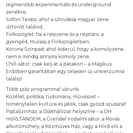
legmenőbb experimentális és underground
zenékre,
Szifon Terasz: ahol a szlovákiai magyar zene
úttörőit találod,
Folkszöglet: ha a népzene és a néptánc a
gyengéd, mulass a Folkszögletben,
Korona Színpad: ahol kiderül, hogy a komolyzene
nem is mindig annyira komoly zene,
Chill-sátor: csak kelj át a patakon – a Mágikus
Erdőben garantáltan egy teljesen új univerzumra
találsz!
Több száz programmal várunk.
Közélet, politika, tudomány, művészet –
töménytelen kultúra és játék, csak győzd szusszal!
PajtaSzínház, a Diákhálózat helyszíne – a DH
móló,TANDEM, a Grendel irodalmi sátor, a Rovás
alkotóműhely, a Kézműves Ház, vagy a Hívd elő a