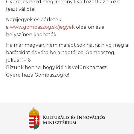
Gyere, és nézd meg, mennyit változott az előző
fesztivál óta!
Napijegyek és bérletek
a
www.gombaszog.sk/jegyek
oldalon és a
helyszínen kaphatók.
Ha már megvan, nem maradt sok hátra: hívd meg a
barátaidat és vésd be a naptárba: Gombaszög,
július 11–16.
Bízunk benne, hogy idén is velünk tartasz.
Gyere haza Gombaszögre!