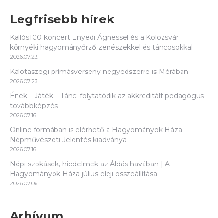
Legfrisebb hírek
Kallós100 koncert Enyedi Ágnessel és a Kolozsvár
környéki hagyományőrző zenészekkel és táncosokkal
2026.07.23.
Kalotaszegi prímásverseny negyedszerre is Mérában
2026.07.23.
Ének – Játék – Tánc: folytatódik az akkreditált pedagógus-
továbbképzés
2026.07.16.
Online formában is elérhető a Hagyományok Háza
Népművészeti Jelentés kiadványa
2026.07.16.
Népi szokások, hiedelmek az Áldás havában | A
Hagyományok Háza július eleji összeállítása
2026.07.06.
Arhívum