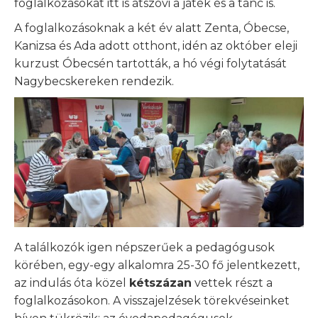
foglalkozásokat itt is átszövi a játék és a tánc is.
A foglalkozásoknak a két év alatt Zenta, Óbecse,
Kanizsa és Ada adott otthont, idén az október eleji
kurzust Óbecsén tartották, a hó végi folytatását
Nagybecskereken rendezik.
A találkozók igen népszerűek a pedagógusok
körében, egy-egy alkalomra 25-30 fő jelentkezett,
az indulás óta közel
kétszázan
vettek részt a
foglalkozásokon. A visszajelzések törekvéseinket