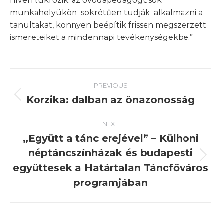
híven tükrözik: az óvodapedagógusok
munkahelyükön sokrétűen tudják alkalmazni a
tanultakat, könnyen beépítik frissen megszerzett
ismereteiket a mindennapi tevékenységekbe.”
Post
PREVIOUS
navigation
Korzika: dalban az önazonosság
Previous
post:
NEXT
„Együtt a tánc erejével” – Külhoni
néptáncszínházak és budapesti
Next
együttesek a Határtalan Táncfőváros
post:
programjában