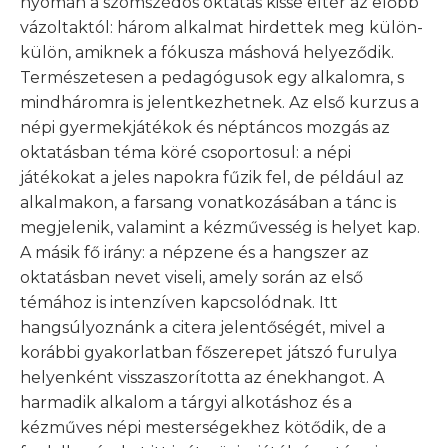
nyomán a szomszédos oktatás kissé eltér az előbb
vázoltaktól: három alkalmat hirdettek meg külön-
külön, amiknek a fókusza máshová helyeződik.
Természetesen a pedagógusok egy alkalomra, s
mindháromra is jelentkezhetnek. Az első kurzus a
népi gyermekjátékok és néptáncos mozgás az
oktatásban téma köré csoportosul: a népi
játékokat a jeles napokra fűzik fel, de például az
alkalmakon, a farsang vonatkozásában a tánc is
megjelenik, valamint a kézművesség is helyet kap.
A másik fő irány: a népzene és a hangszer az
oktatásban nevet viseli, amely során az első
témához is intenzíven kapcsolódnak. Itt
hangsúlyoznánk a citera jelentőségét, mivel a
korábbi gyakorlatban főszerepet játszó furulya
helyenként visszaszorította az énekhangot. A
harmadik alkalom a tárgyi alkotáshoz és a
kézműves népi mesterségekhez kötődik, de a