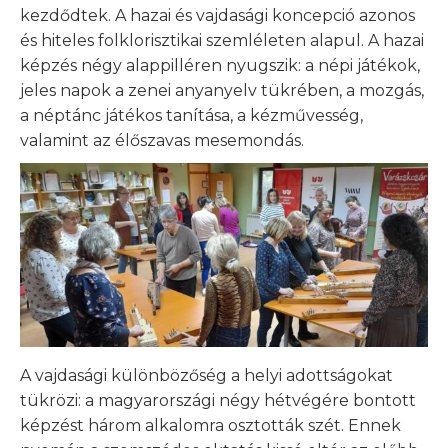
kezdődtek. A hazai és vajdasági koncepció azonos
és hiteles folklorisztikai szemléleten alapul. A hazai
képzés négy alappilléren nyugszik: a népi játékok,
jeles napok a zenei anyanyelv tükrében, a mozgás,
a néptánc játékos tanítása, a kézművesség,
valamint az élőszavas mesemondás.
A vajdasági különbözőség a helyi adottságokat
tükrözi: a magyarországi négy hétvégére bontott
képzést három alkalomra osztották szét. Ennek