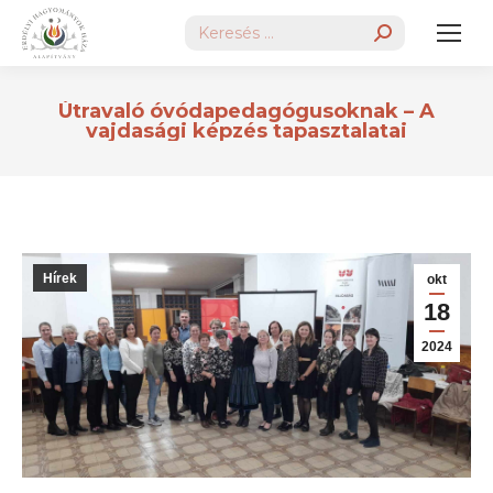
Search:
Útravaló óvódapedagógusoknak – A
vajdasági képzés tapasztalatai
Hírek
okt
18
2024