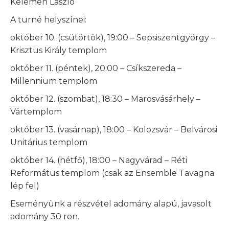
Kelemen László
A turné helyszínei:
október 10. (csütörtök), 19:00 – Sepsiszentgyörgy –
Krisztus Király templom
október 11. (péntek), 20:00 – Csíkszereda –
Millennium templom
október 12. (szombat), 18:30 – Marosvásárhely –
Vártemplom
október 13. (vasárnap), 18:00 – Kolozsvár – Belvárosi
Unitárius templom
október 14. (hétfő), 18:00 – Nagyvárad – Réti
Református templom (csak az Ensemble Tavagna
lép fel)
Eseményünk a részvétel adomány alapú, javasolt
adomány 30 ron.