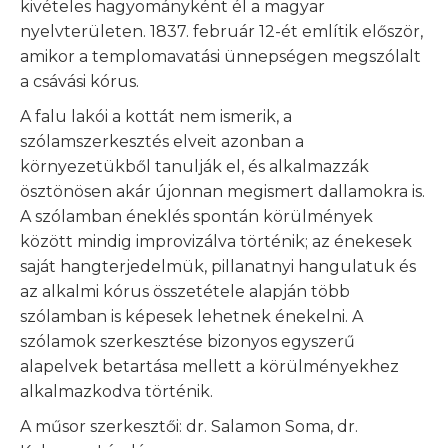
kivételes hagyományként él a magyar
nyelvterületen. 1837. február 12-ét említik először,
amikor a templomavatási ünnepségen megszólalt
a csávási kórus.
A falu lakói a kottát nem ismerik, a
szólamszerkesztés elveit azonban a
környezetükből tanulják el, és alkalmazzák
ösztönösen akár újonnan megismert dallamokra is.
A szólamban éneklés spontán körülmények
között mindig improvizálva történik; az énekesek
saját hangterjedelmük, pillanatnyi hangulatuk és
az alkalmi kórus összetétele alapján több
szólamban is képesek lehetnek énekelni. A
szólamok szerkesztése bizonyos egyszerű
alapelvek betartása mellett a körülményekhez
alkalmazkodva történik.
A műsor szerkesztői: dr. Salamon Soma, dr.