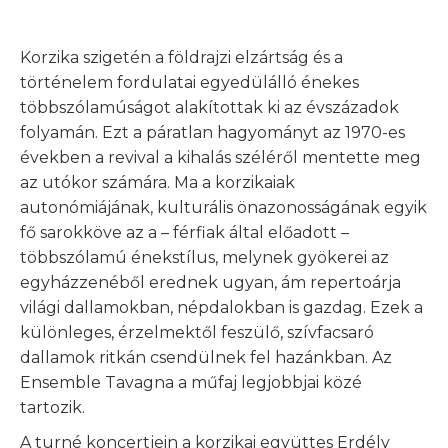
Korzika szigetén a földrajzi elzártság és a
történelem fordulatai egyedülálló énekes
többszólamúságot alakítottak ki az évszázadok
folyamán. Ezt a páratlan hagyományt az 1970-es
években a revival a kihalás széléről mentette meg
az utókor számára. Ma a korzikaiak
autonómiájának, kulturális önazonosságának egyik
fő sarokköve az a – férfiak által előadott –
többszólamú énekstílus, melynek gyökerei az
egyházzenéből erednek ugyan, ám repertoárja
világi dallamokban, népdalokban is gazdag. Ezek a
különleges, érzelmektől feszülő, szívfacsaró
dallamok ritkán csendülnek fel hazánkban. Az
Ensemble Tavagna a műfaj legjobbjai közé
tartozik.
A turné koncertjein a korzikai együttes Erdély