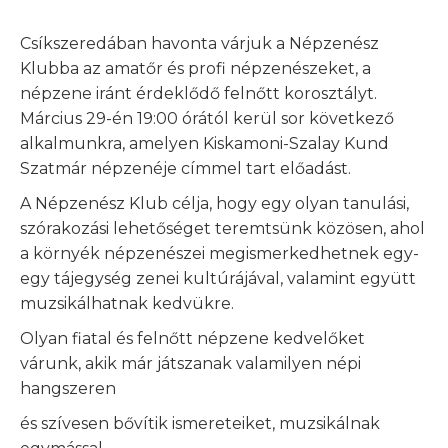
Csíkszeredában havonta várjuk a Népzenész
Klubba az amatőr és profi népzenészeket, a
népzene iránt érdeklődő felnőtt korosztályt.
Március 29-én 19:00 órától kerül sor következő
alkalmunkra, amelyen Kiskamoni-Szalay Kund
Szatmár népzenéje címmel tart előadást.
A Népzenész Klub célja, hogy egy olyan tanulási,
szórakozási lehetőséget teremtsünk közösen, ahol
a környék népzenészei megismerkedhetnek egy-
egy tájegység zenei kultúrájával, valamint együtt
muzsikálhatnak kedvükre.
Olyan fiatal és felnőtt népzene kedvelőket
várunk, akik már játszanak valamilyen népi
hangszeren
és szívesen bővítik ismereteiket, muzsikálnak