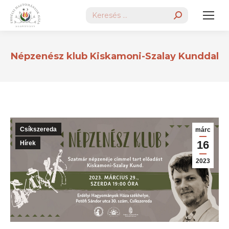
Search:
Népzenész klub Kiskamoni-Szalay Kunddal
Csíkszereda
márc
16
Hírek
2023