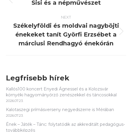
navigation
Sisi és a népművészet
Previous
post:
NEXT
Székelyföldi és moldvai nagyböjti
énekeket tanít Györfi Erzsébet a
Next
post:
márciusi Rendhagyó énekórán
Legfrisebb hírek
Kallós100 koncert Enyedi Ágnessel és a Kolozsvár
környéki hagyományőrző zenészekkel és táncosokkal
2026.07.23.
Kalotaszegi prímásverseny negyedszerre is Mérában
2026.07.23.
Ének – Játék – Tánc: folytatódik az akkreditált pedagógus-
továbbképzés