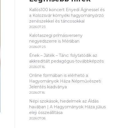
Kallós100 koncert Enyedi Ágnessel és
a Kolozsvár környéki hagyományőrző
zenészekkel és táncosokkal
2026.07.23.
Kalotaszegi prímásverseny
negyedszerre is Mérában
2026.07.23.
Ének – Játék – Tánc: folytatódik az
akkreditált pedagógus-továbbképzés
2026.07.16.
Online formában is elérhető a
Hagyományok Háza Népművészeti
Jelentés kiadványa
2026.07.16.
Népi szokások, hiedelmek az Áldás
havában | A Hagyományok Háza július
eleji összeállítása
2026.07.06.