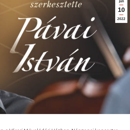
jún
10
2022