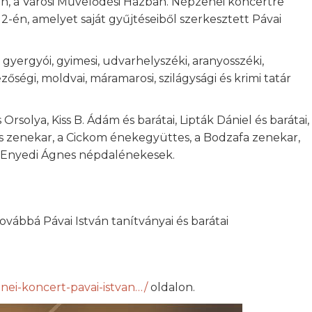
n, a Városi Művelődési Házban. Népzenei koncertre
2-én, amelyet saját gyűjtéseiből szerkesztett Pávai
 gyergyói, gyimesi, udvarhelyszéki, aranyosszéki,
zőségi, moldvai, máramarosi, szilágysági és krimi tatár
Orsolya, Kiss B. Ádám és barátai, Lipták Dániel és barátai,
es zenekar, a Cickom énekegyüttes, a Bodzafa zenekar,
a, Enyedi Ágnes népdalénekesek.
vábbá Pávai István tanítványai és barátai
enei-koncert-pavai-istvan…/
oldalon.