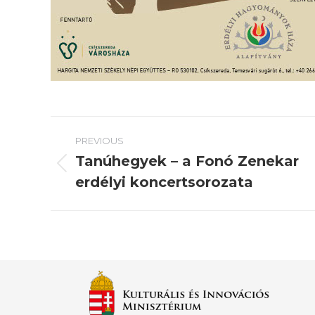
Post
PREVIOUS
navigation
Tanúhegyek – a Fonó Zenekar
Previous
erdélyi koncertsorozata
post: