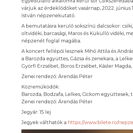
Egyedülálló alkalomra kerül sor Csíkszeredába
várjuk az érdeklődőket vasárnap, 2022. június 1
István népzenekutató.
A bemutatásra kerülő sokszínű dalcsokor: csíki,
oltvidéki, barcasági, Maros és Küküllő vidéki, me
népzenét foglal magába.
A koncert fellépői lesznek Mihó Attila és András 
a Barozda együttes, Gázsa és zenekara, a Lelk
Györfi Erzsébet, Boros Erzsébet, Kásler Magd
Zenei rendező: Árendás Péter
Közreműködők:
Barozda, Bodzafa, Lelkes, Cickom együttesek, to
Zenei rendező: Árendás Péter
Jegyár: 15 lej
Jegyek válthatók a
https://www.bilete.ro/nepz