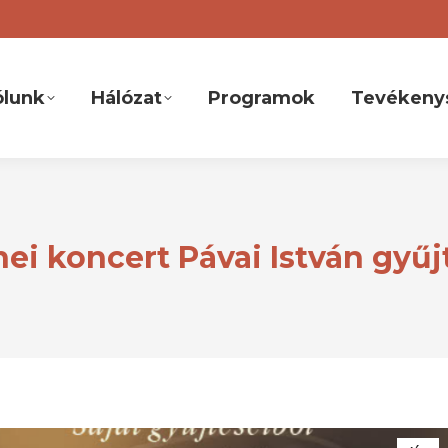
ólunk
Hálózat
Programok
Tevékeny
ei koncert Pávai István gyűj