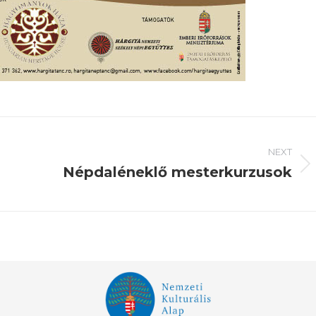
NEXT
Népdaléneklő mesterkurzusok
Next
post: