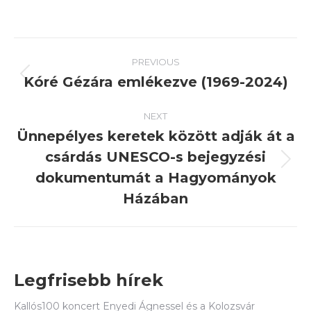
Post
PREVIOUS
navigation
Kóré Gézára emlékezve (1969-2024)
Previous
post:
NEXT
Ünnepélyes keretek között adják át a
csárdás UNESCO-s bejegyzési
Next
dokumentumát a Hagyományok
post:
Házában
Legfrisebb hírek
Kallós100 koncert Enyedi Ágnessel és a Kolozsvár