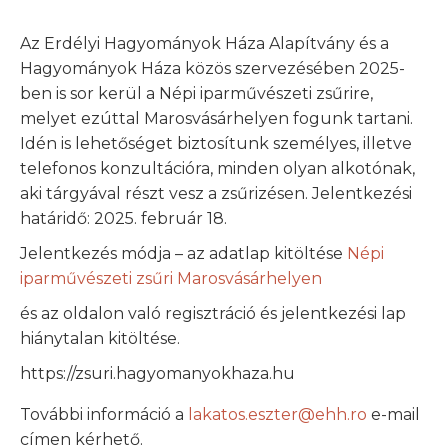
Az Erdélyi Hagyományok Háza Alapítvány és a
Hagyományok Háza közös szervezésében 2025-
ben is sor kerül a Népi iparművészeti zsűrire,
melyet ezúttal Marosvásárhelyen fogunk tartani.
Idén is lehetőséget biztosítunk személyes, illetve
telefonos konzultációra, minden olyan alkotónak,
aki tárgyával részt vesz a zsűrizésen. Jelentkezési
határidő: 2025. február 18.
Jelentkezés módja – az adatlap kitöltése
Népi
iparművészeti zsűri Marosvásárhelyen
és az oldalon való regisztráció és jelentkezési lap
hiánytalan kitöltése.
https://zsuri.hagyomanyokhaza.hu
További információ a
lakatos.eszter@ehh.ro
e-mail
címen kérhető.