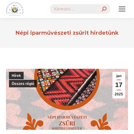
Search:
Népi iparművészeti zsűrit hirdetünk
Hírek
jan
17
Összes régió
2025