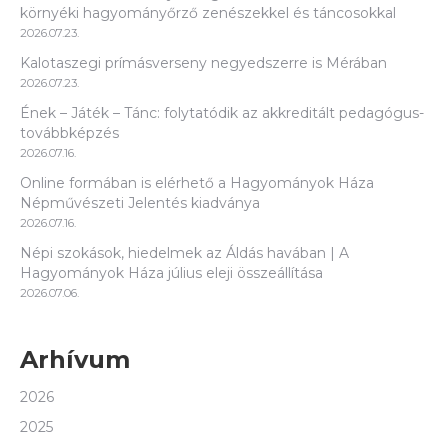
környéki hagyományőrző zenészekkel és táncosokkal
2026.07.23.
Kalotaszegi prímásverseny negyedszerre is Mérában
2026.07.23.
Ének – Játék – Tánc: folytatódik az akkreditált pedagógus-
továbbképzés
2026.07.16.
Online formában is elérhető a Hagyományok Háza
Népművészeti Jelentés kiadványa
2026.07.16.
Népi szokások, hiedelmek az Áldás havában | A
Hagyományok Háza július eleji összeállítása
2026.07.06.
Arhívum
2026
2025