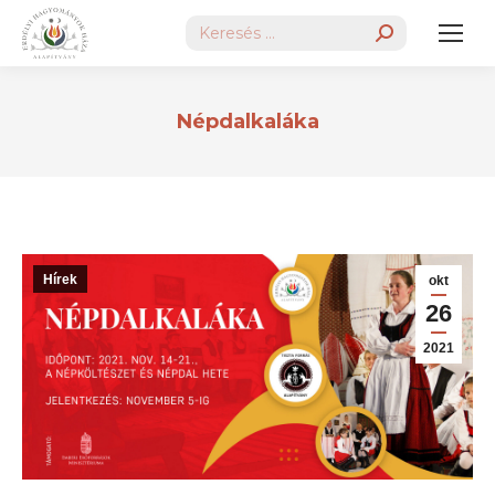
Search:
Népdalkaláka
Hírek
okt
26
2021