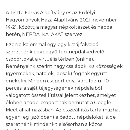
A Tiszta Forrás Alapítvány és az Erdélyi
Hagyományok Háza Alapítvány 2021. november
14-21. között, a magyar népköltészet és népdal
hetén, NÉPDALKALÁKÁT szervez.
Ezen alkalommal egy-egy kistáj falvaiból
szeretnénk egybegyűjteni népdalkedvelő
csoportokat a virtuális térben (online).
Reményeink szerint nagy családok, kis közösségek
(gyermekek, fiatalok, idősek) fognak együtt
énekelni. Minden csoport egy, körülbelül 10
perces, a saját tájegységének népdalaiból
válogatott összeállítással jelentkezhet, amelyet
élőben a többi csoportnak bemutat a Google
Meet alkalmazásban. Az összeállítás tartalmazhat
egyénileg (szólóban) előadott népdalokat is, de
szeretnénk mindenkit elsősorban a közös