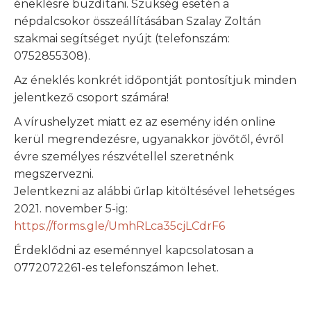
éneklésre buzdítani. Szükség esetén a
népdalcsokor összeállításában Szalay Zoltán
szakmai segítséget nyújt (telefonszám:
0752855308).
Az éneklés konkrét időpontját pontosítjuk minden
jelentkező csoport számára!
A vírushelyzet miatt ez az esemény idén online
kerül megrendezésre, ugyanakkor jövőtől, évről
évre személyes részvétellel szeretnénk
megszervezni.
Jelentkezni az alábbi űrlap kitöltésével lehetséges
2021. november 5-ig:
https://forms.gle/UmhRLca35cjLCdrF6
Érdeklődni az eseménnyel kapcsolatosan a
0772072261-es telefonszámon lehet.