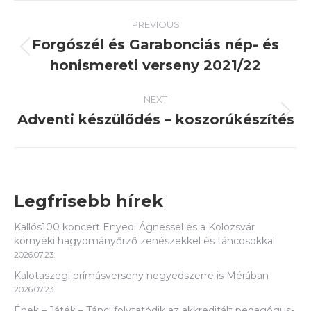
Post
PREVIOUS
navigation
Forgószél és Garabonciás nép- és
Previous
honismereti verseny 2021/22
post:
NEXT
Adventi készülődés – koszorúkészítés
Next
post:
Legfrisebb hírek
Kallós100 koncert Enyedi Ágnessel és a Kolozsvár
környéki hagyományőrző zenészekkel és táncosokkal
2026.07.23.
Kalotaszegi prímásverseny negyedszerre is Mérában
2026.07.23.
Ének – Játék – Tánc: folytatódik az akkreditált pedagógus-