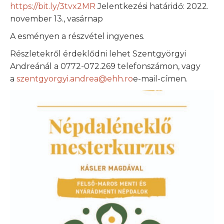
https://bit.ly/3tvx2MR
Jelentkezési határidő: 2022.
november 13., vasárnap
A esményen a részvétel ingyenes.
Részletekről érdeklődni lehet Szentgyörgyi
Andreánál a 0772-072.269 telefonszámon, vagy
a
szentgyorgyi.andrea@ehh.ro
e-mail-címen.