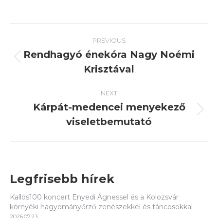
Post
PREVIOUS
navigation
Rendhagyó énekóra Nagy Noémi
Previous
Krisztával
post:
NEXT
Kárpát-medencei menyekező
Next
viseletbemutató
post:
Legfrisebb hírek
Kallós100 koncert Enyedi Ágnessel és a Kolozsvár
környéki hagyományőrző zenészekkel és táncosokkal
2026.07.23.