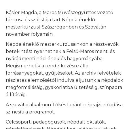
Kásler Magda, a Maros Művészegyüttes vezető
táncosa és szólistája tart Népdaléneklő
mesterkurzust Szászrégenben és Szovátán
november folyamán.
Népdaléneklő mesterkurzusainkon a résztvevők
betekintést nyerhetnek a Felső-Maros menti és
nyárádmenti népi éneklés hagyományába.
Megismerhetik a rendelkezésre álló
forrásanyagokat, gyűjtéseket. Az archív felvételek
részletes elemzésétől indulva eljutunk a népdalok
megformálásáig, gyakorlatba ültetéséig, színpadra
állításáig.
A szovátai alkalmon Tőkés Loránt néprajzi előadása
színesíti a programot.
Célcsoport: pedagógusok, népdalt oktatók,