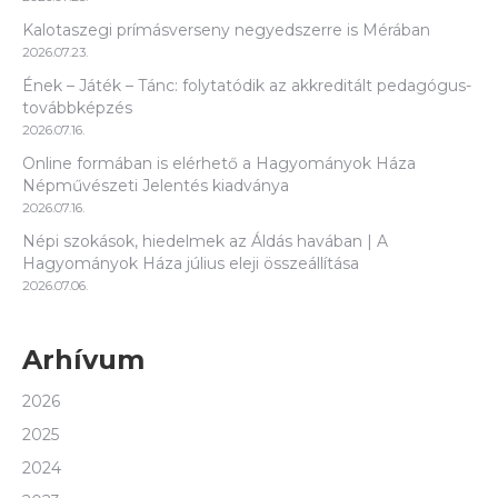
Kalotaszegi prímásverseny negyedszerre is Mérában
2026.07.23.
Ének – Játék – Tánc: folytatódik az akkreditált pedagógus-
továbbképzés
2026.07.16.
Online formában is elérhető a Hagyományok Háza
Népművészeti Jelentés kiadványa
2026.07.16.
Népi szokások, hiedelmek az Áldás havában | A
Hagyományok Háza július eleji összeállítása
2026.07.06.
Arhívum
2026
2025
2024