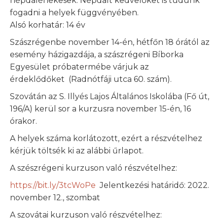
népdalénekesek. Népdalt kedvelőket is tudunk
fogadni a helyek függvényében.
Alsó korhatár: 14 év
Szászrégenbe november 14-én, hétfőn 18 órától az
esemény házigazdája, a szászrégeni Bíborka
Egyesület próbatermébe várjuk az
érdeklődőket (Radnótfáji utca 60. szám).
Szovátán az S. Illyés Lajos Általános Iskolába (Fő út,
196/A) kerül sor a kurzusra november 15-én, 16
órakor.
A helyek száma korlátozott, ezért a részvételhez
kérjük töltsék ki az alábbi űrlapot.
A szészrégeni kurzuson való részvételhez:
https://bit.ly/3tcWoPe
Jelentkezési határidő: 2022.
november 12., szombat
A szovátai kurzuson való részvételhez: