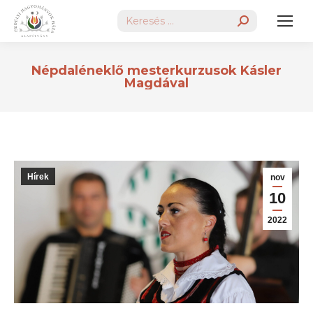
Search:
Népdaléneklő mesterkurzusok Kásler
Magdával
Hírek
nov
10
2022