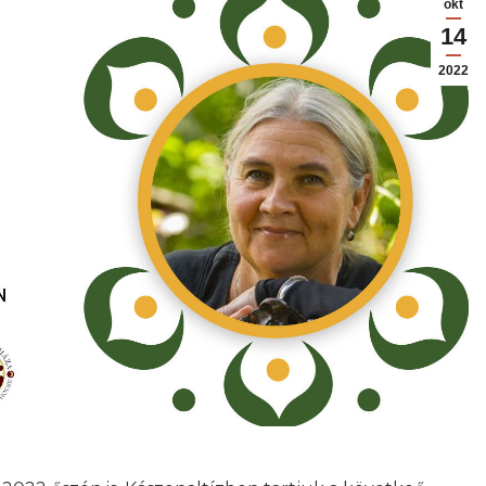
okt
14
2022