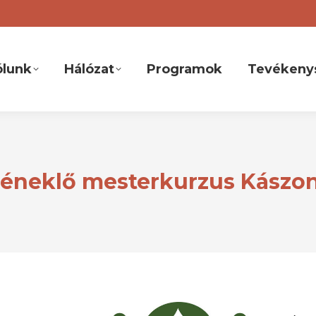
ólunk
Hálózat
Programok
Tevékeny
éneklő mesterkurzus Kászon