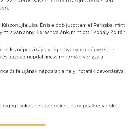
022 őszén is. Kászonaltízben tartjuk a követkeő
ben,
 Kászonújfaluba. Én is előbb jutottam el Párizsba, mint
t is van annyi keresnivalónk, mint ott.” Kodály Zoltán,
ző kis néprajzi tájegysége. Gyönyörű népviselete,
i és gazdag népdalkincse mindmáig vonzza a
e öt falujának népdalait a helyi nótafák bevonásával
 pedagógusokat, népdalénekest és népdalkedvelőket.