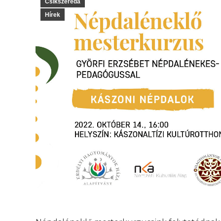
Csíkszereda
Hírek