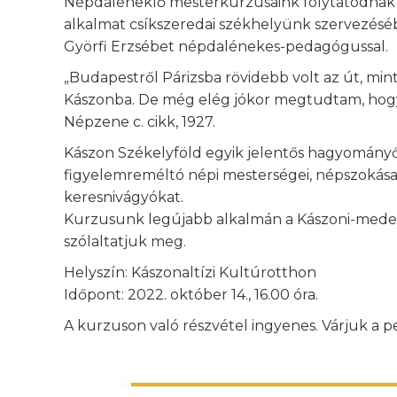
Népdaléneklő mesterkurzusaink folytatódnak 2
alkalmat csíkszeredai székhelyünk szervezésé
Györfi Erzsébet népdalénekes-pedagógussal.
„Budapestről Párizsba rövidebb volt az út, mint
Kászonba. De még elég jókor megtudtam, hogy it
Népzene c. cikk, 1927.
Kászon Székelyföld egyik jelentős hagyományőr
figyelemreméltó népi mesterségei, népszokása
keresnivágyókat.
Kurzusunk legújabb alkalmán a Kászoni-medenc
szólaltatjuk meg.
Helyszín: Kászonaltízi Kultúrotthon
Időpont: 2022. október 14., 16.00 óra.
A kurzuson való részvétel ingyenes. Várjuk a