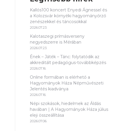
Kallós100 koncert Enyedi Ágnessel és
a Kolozsvár környéki hagyományőrző
zenészekkel és táncosokkal
2026.07.23.
Kalotaszegi prímásverseny
negyedszerre is Mérában
2026.07.23.
Ének – Játék – Tánc: folytatódik az
akkreditált pedagógus-továbbképzés
2026.07.16.
Online formában is elérhető a
Hagyományok Háza Népművészeti
Jelentés kiadványa
2026.07.16.
Népi szokások, hiedelmek az Áldás
havában | A Hagyományok Háza július
eleji összeállítása
2026.07.06.