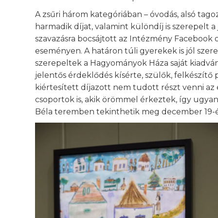
A zsűri három kategóriában – óvodás, alsó tagoza
harmadik díjat, valamint különdíj is szerepelt a 
szavazásra bocsájtott az Intézmény Facebook ol
eseményen. A határon túli gyerekek is jól sze
szerepeltek a Hagyományok Háza saját kiadványa
jelentős érdeklődés kísérte, szülők, felkészít
kiértesített díjazott nem tudott részt venni a
csoportok is, akik örömmel érkeztek, így ugyan
Béla teremben tekinthetik meg december 19-é