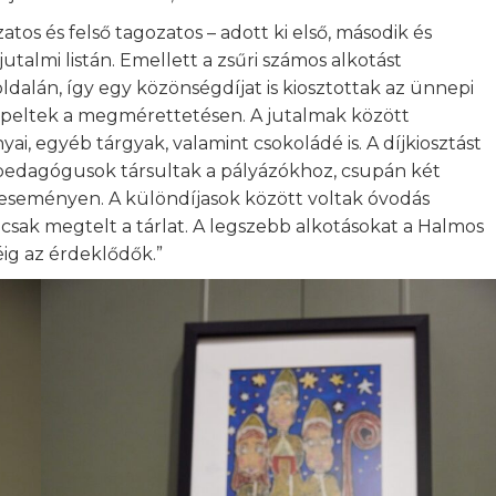
tos és felső tagozatos – adott ki első, második és
jutalmi listán. Emellett a zsűri számos alkotást
dalán, így egy közönségdíjat is kiosztottak az ünnepi
repeltek a megmérettetésen. A jutalmak között
i, egyéb tárgyak, valamint csokoládé is. A díjkiosztást
ő pedagógusok társultak a pályázókhoz, csupán két
z eseményen. A különdíjasok között voltak óvodás
csak megtelt a tárlat. A legszebb alkotásokat a Halmos
ig az érdeklődők.”