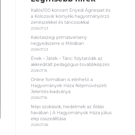
Kallós100 koncert Enyedi Ágnessel és
a Kolozsvár környéki hagyományőrző
zenészekkel és táncosokkal
2026.07.23.
Kalotaszegi prímásverseny
negyedszerre is Mérában
2026.07.23.
Ének – Játék – Tánc: folytatódik az
akkreditált pedagógus-továbbképzés
2026.07.16.
Online formában is elérhető a
Hagyományok Háza Népművészeti
Jelentés kiadványa
2026.07.16.
Népi szokások, hiedelmek az Áldás
havában | A Hagyományok Háza július
eleji összeállítása
2026.07.06.