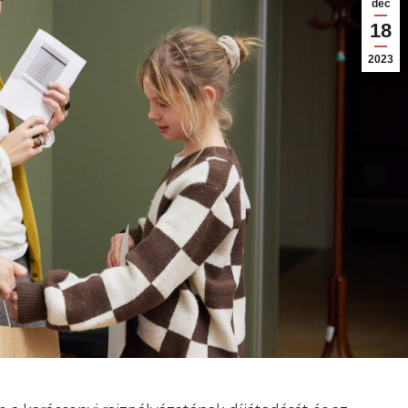
dec
18
2023