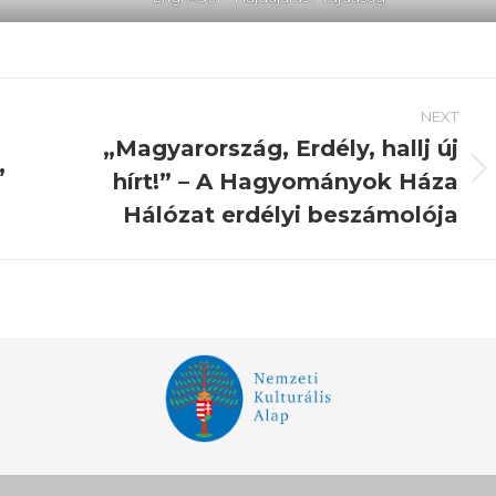
NEXT
„Magyarország, Erdély, hallj új
,
hírt!” – A Hagyományok Háza
Next
post:
Hálózat erdélyi beszámolója