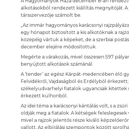
A Hagyományok Háza december 8-án rendezte a 
alkotásokból rendezett kiállítás megnyitóját.
társszervezője számolt be.
„Az immár hagyományos karácsonyi rajzpályáza
egy hónapot biztosított a kis alkotóknak a rajz
közepéig vártuk a képeket, de a szerbiai postás
december elejére módosítottuk.
Megérte a várakozás, mivel összesen 597 pálya
benyújtott alkotások számánál.
A ’tender’ az egész Kárpát-medencében élő gy
Felvidékről, Vajdaságból és Erdélyből érkezett; 
székelyudvarhelyi fiatalok ugyancsak kitette
érkezett külhonból.
Az idei téma a karácsonyi kántálás volt, s a zsű
oldják meg a fiatalok. A kétségek feleslegesek 
mivel a rajzok jelentős része kiváló képzelőerő
vallott. Az elbírálási szempontok között sorolh