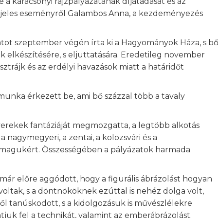
karácsonyi rajzpályázatának díjátadását és az
 A jeles eseményről Galambos Anna, a kezdeményezés
tot szeptember végén írta ki a Hagyományok Háza, s b
ok elkészítésére, s eljuttatására. Eredetileg november
sztrájk és az erdélyi havazások miatt a határidőt
munka érkezett be, ami bő százzal több a tavaly
erekek fantáziáját megmozgatta, a legtöbb alkotás
a nagymegyeri, a zentai, a kolozsvári és a
k magukért. Összességében a pályázatok harmada
ri már előre aggódott, hogy a figurális ábrázolást hogyan
voltak, s a döntnököknek ezúttal is nehéz dolga volt,
ről tanúskodott, s a kidolgozásuk is művészlélekre
atjuk fel a technikát, valamint az emberábrázolást.