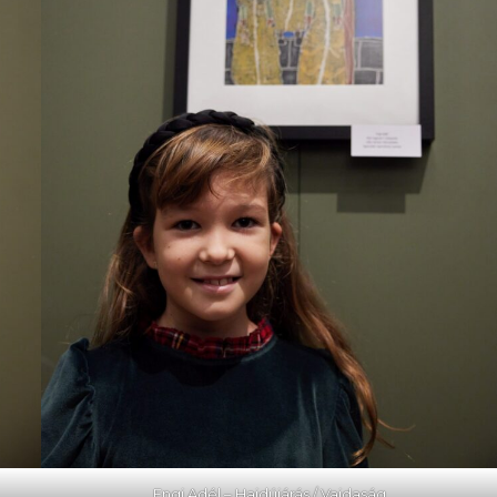
Engi Adél – Hajdújárás / Vajdaság