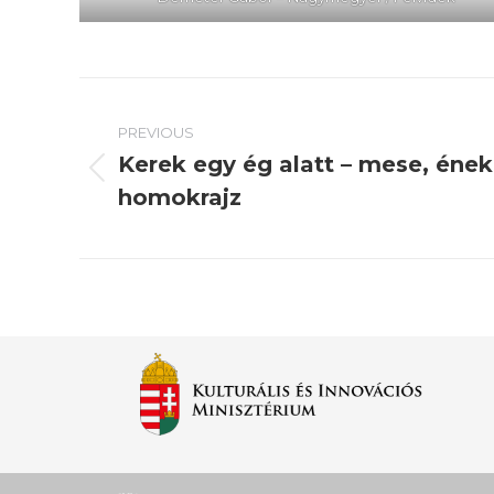
Post
PREVIOUS
navigation
Kerek egy ég alatt – mese, ének
Previous
homokrajz
post: