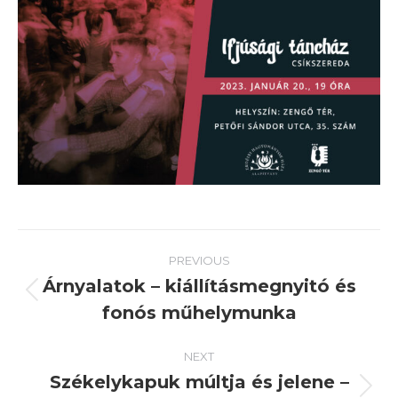
Post
PREVIOUS
navigation
Árnyalatok – kiállításmegnyitó és
Previous
fonós műhelymunka
post:
NEXT
Székelykapuk múltja és jelene –
Next