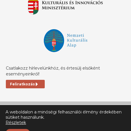
Csatlakozz hírlevelünkhöz, és értesülj elsőként
eseményeinkről!
Feliratkozás
A weboldalon a minőségi felhasználói élmény érdekében
sütiket használunk.
Részletek