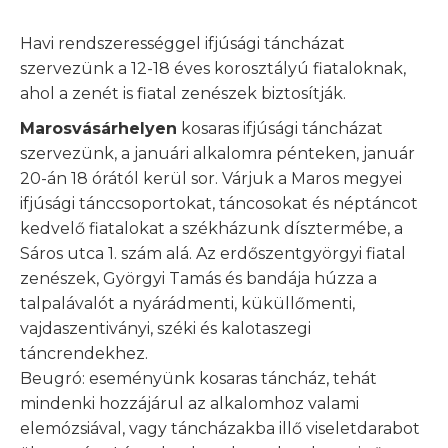
Havi rendszerességgel ifjúsági táncházat
szervezünk a 12-18 éves korosztályú fiataloknak,
ahol a zenét is fiatal zenészek biztosítják.
Marosvásárhelyen
kosaras ifjúsági táncházat
szervezünk, a januári alkalomra pénteken, január
20-án 18 órától kerül sor. Várjuk a Maros megyei
ifjúsági tánccsoportokat, táncosokat és néptáncot
kedvelő fiatalokat a székházunk dísztermébe, a
Sáros utca 1. szám alá. Az erdőszentgyörgyi fiatal
zenészek, Györgyi Tamás és bandája húzza a
talpalávalót a nyárádmenti, küküllőmenti,
vajdaszentiványi, széki és kalotaszegi
táncrendekhez.
Beugró: eseményünk kosaras táncház, tehát
mindenki hozzájárul az alkalomhoz valami
elemózsiával, vagy táncházakba illő viseletdarabot