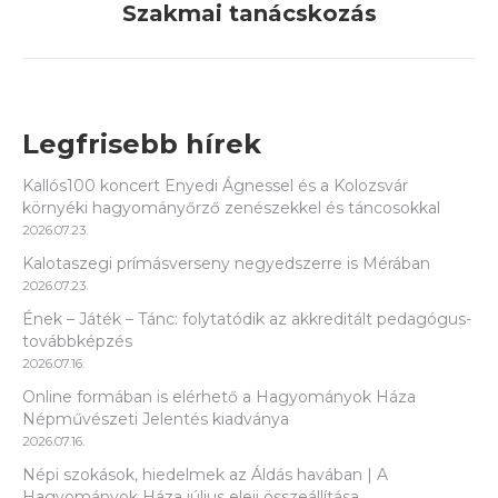
Szakmai tanácskozás
post:
Legfrisebb hírek
Kallós100 koncert Enyedi Ágnessel és a Kolozsvár
környéki hagyományőrző zenészekkel és táncosokkal
2026.07.23.
Kalotaszegi prímásverseny negyedszerre is Mérában
2026.07.23.
Ének – Játék – Tánc: folytatódik az akkreditált pedagógus-
továbbképzés
2026.07.16.
Online formában is elérhető a Hagyományok Háza
Népművészeti Jelentés kiadványa
2026.07.16.
Népi szokások, hiedelmek az Áldás havában | A
Hagyományok Háza július eleji összeállítása