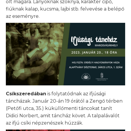
ölt magára. Lányoknak szoknya, karakter cipő,
fiúknak kalap, kucsma, lajbi stb. felvevése a belépő
az eseményre.
Csíkszeredában
is folytatódnak az ifjúsági
táncházak. Január 20-án 19 órától a Zengő térben
(Petőfi utca, 35.) küküllőmenti táncokat tanít
Didici Norbert, amit táncház követ. A talpalávalót
az ifjú csíki népzenészek húzzák.