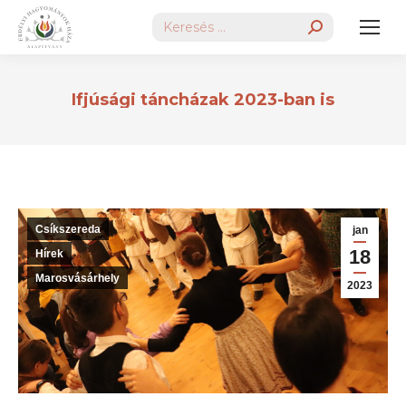
Search:
Ifjúsági táncházak 2023-ban is
Csíkszereda
jan
18
Hírek
Marosvásárhely
2023