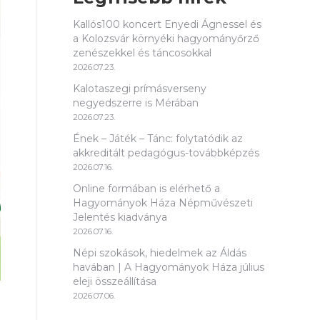
Kallós100 koncert Enyedi Ágnessel és
a Kolozsvár környéki hagyományőrző
zenészekkel és táncosokkal
2026.07.23.
Kalotaszegi prímásverseny
negyedszerre is Mérában
2026.07.23.
Ének – Játék – Tánc: folytatódik az
akkreditált pedagógus-továbbképzés
2026.07.16.
Online formában is elérhető a
Hagyományok Háza Népművészeti
Jelentés kiadványa
2026.07.16.
Népi szokások, hiedelmek az Áldás
havában | A Hagyományok Háza július
eleji összeállítása
2026.07.06.