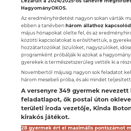
Lezárult a 2024/2025-ös tanévre meghirdet
HagyományOKOS.
Az eredményhirdetést nagyon sokan várták már
ebben a tanévben
három állathoz kapcsolód
május hónapokat ölelte fel, és az eredményhir
közötti kapcsolatokat is erősíthettük, a gyere
hozzátartozóikat (szülőket, nagyszülőket, idős
programként próbálják ki azokat a hagyomány
gyerekek is természetszerűleg vették ki a rész
Novembertől májusig nagyon sok feladatot kellet
három mesebeli próba, és aki mindet teljesítet
A versenyre 349 gyermek nevezett
feladatlapot, ők postai úton oklev
területi iroda vezetője, Kinda Bot
kirakós játékot.
28 gyermek ért el maximális pontszámot 