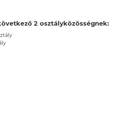
övetkező 2 osztályközösségnek:
sztály
ály