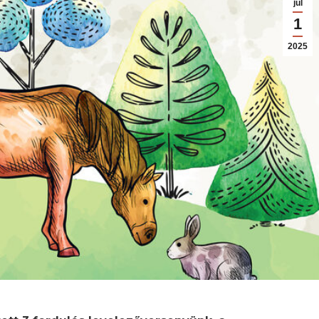
júl
1
2025