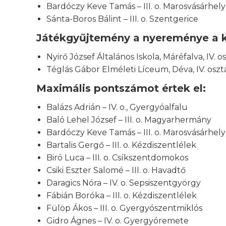
Bardóczy Keve Tamás – III. o. Marosvásárhely
Sánta-Boros Bálint – III. o. Szentgerice
Játékgyűjtemény a nyereménye a k
Nyirő József Általános Iskola, Máréfalva, IV. o
Téglás Gábor Elméleti Líceum, Déva, IV. oszt
Maximális pontszámot értek el:
Balázs Adrián – IV. o., Gyergyóalfalu
Baló Lehel József – III. o. Magyarhermány
Bardóczy Keve Tamás – III. o. Marosvásárhely
Bartalis Gergő – III. o. Kézdiszentlélek
Biró Luca – III. o. Csíkszentdomokos
Csiki Eszter Salomé – III. o. Havadtő
Daragics Nóra – IV. o. Sepsiszentgyörgy
Fábián Boróka – III. o. Kézdiszentlélek
Fülöp Ákos – III. o. Gyergyószentmiklós
Gidro Ágnes – IV. o. Gyergyóremete