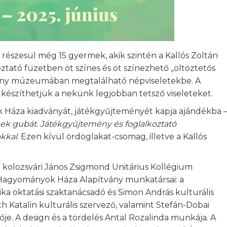
észesül még 15 gyermek, akik szintén a Kallós Zoltán
ztató füzetben öt színes és öt színezhető „öltöztetős
tvány múzeumában megtalálható népviseletekbe. A
készíthetjük a nekünk legjobban tetsző viseleteket.
 Háza kiadványát, játékgyűjteményét kapja ajándékba 
inek gubát. Játékgyűjtemény és foglalkoztató
kkal
. Ezen kívül ördöglakat-csomag, illetve a Kallós
 a kolozsvári János Zsigmond Unitárius Kollégium
i Hagyományok Háza Alapítvány munkatársai: a
rika oktatási szaktanácsadó és Simon András kulturális
óth Katalin kulturális szervező, valamint Stefán-Dobai
tője. A design és a tördelés Antal Rozalinda munkája. A