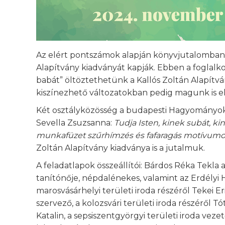
Az elért pontszámok alapján könyvjutalomban r
Alapítvány kiadványát kapják. Ebben a foglalko
babát” öltöztethetünk a Kallós Zoltán Alapí
kiszínezhető változatokban pedig magunk is el
Két osztályközösség a budapesti Hagyományok
Sevella Zsuzsanna:
Tudja Isten, kinek subát, k
munkafüzet szűrhímzés és fafaragás motívumo
Zoltán Alapítvány kiadványa is a jutalmuk.
A feladatlapok összeállítói: Bárdos Réka Tekla
tanítónője, népdalénekes, valamint az Erdély
marosvásárhelyi területi iroda részéről Tekei E
szervező, a kolozsvári területi iroda részéről T
Katalin, a sepsiszentgyörgyi területi iroda veze