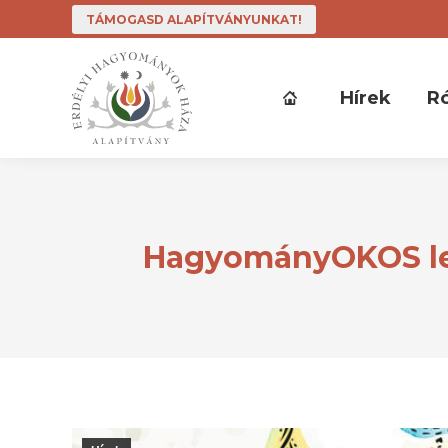
TÁMOGASD ALAPÍTVÁNYUNKAT!
Hírek
R
HagyományOKOS lev