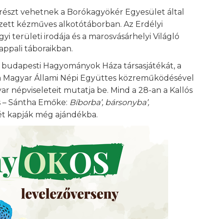
ik részt vehetnek a Borókagyökér Egyesület által
zett kézműves alkotótáborban. Az Erdélyi
területi irodája és a marosvásárhelyi Világló
nappali táboraikban.
 budapesti Hagyományok Háza társasjátékát, a
 a Magyar Állami Népi Együttes közreműködésével
r népviseleteit mutatja be. Mind a 28-an a Kallós
s – Sántha Emőke:
Bíborba’, bársonyba’,
ét kapják még ajándékba.