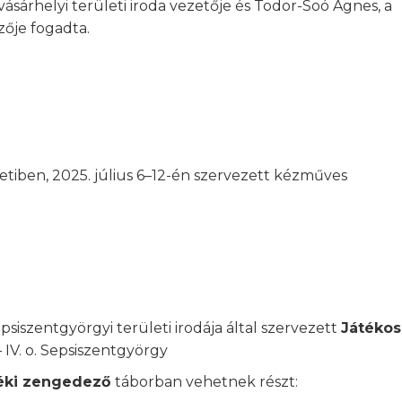
sárhelyi területi iroda vezetője és Todor-Soó Ágnes, a
zője fogadta.
tiben, 2025. július 6–12-én szervezett kézműves
psiszentgyörgyi területi irodája által szervezett
Játékos
 IV. o. Sepsiszentgyörgy
éki zengedező
táborban vehetnek részt: