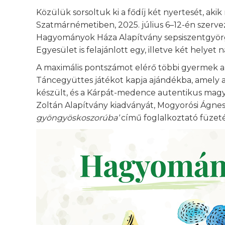
Közülük sorsoltuk ki a fődíj két nyertesét, ak
Szatmárnémetiben, 2025. július 6–12-én szerve
Hagyományok Háza Alapítvány sepsiszentgyörgyi 
Egyesület is felajánlott egy, illetve két helyet 
A maximális pontszámot elérő többi gyermek a
Táncegyüttes játékot kapja ajándékba, amely
készült, és a Kárpát-medence autentikus magya
Zoltán Alapítvány kiadványát, Mogyorósi Ágne
gyöngyöskoszorúba’
című foglalkoztató füzet