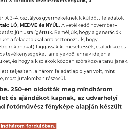
ett 3 fordulós levelezőversenyünk, a
. A 3–4. osztályos gyermekeknek kiküldött feladatok
tak: LÓ, MEDVE és NYÚL.
A vetélkedő november–
detést júniusra ígértük. Reméljük, hogy a generációk
keket a feladatokkal arra ösztönöztük, hogy
ebb rokonokat) faggassák ki, meséltessék, családi közös
os tevékenységeket, amelyekből annak idején a
üket, és hogy a kisdiákok közben szórakozva tanuljanak
t teljesíteni, a három feladatlap olyan volt, mint
te, most jutalomban részesül.
 be. 250-en oldották meg mindhárom
elet és ajándékot kapnak, az udvarhelyi
ond fotóművész fényképe alapján készült
mindhárom fordulóban.