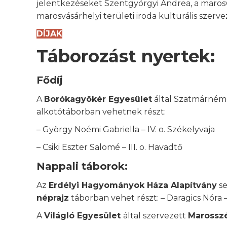
jelentkezéseket Szentgyörgyi Andrea, a marosvá
marosvásárhelyi területi iroda kulturális szerve
DÍJAK
Táborozást nyertek:
Fődíj
A
Borókagyökér Egyesület
által Szatmárnéme
alkotótáborban vehetnek részt:
– György Noémi Gabriella – IV. o. Székelyvaja
– Csiki Eszter Salomé – III. o. Havadtő
Nappali táborok
:
Az
Erdélyi Hagyományok Háza Alapítvány
se
néprajz
táborban vehet részt: – Daragics Nóra –
A
Világló Egyesület
által szervezett
Marossz