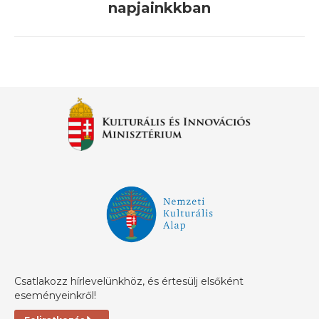
napjainkkban
post:
Csatlakozz hírlevelünkhöz, és értesülj elsőként
eseményeinkről!