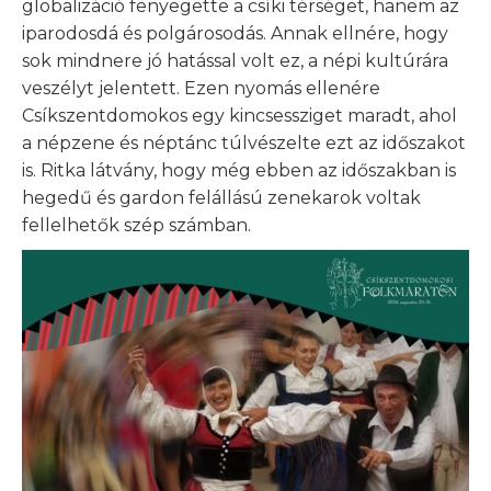
globalizáció fenyegette a csíki térséget, hanem az
iparodosdá és polgárosodás. Annak ellnére, hogy
sok mindnere jó hatással volt ez, a népi kultúrára
veszélyt jelentett. Ezen nyomás ellenére
Csíkszentdomokos egy kincsessziget maradt, ahol
a népzene és néptánc túlvészelte ezt az időszakot
is. Ritka látvány, hogy még ebben az időszakban is
hegedű és gardon felállású zenekarok voltak
fellelhetők szép számban.