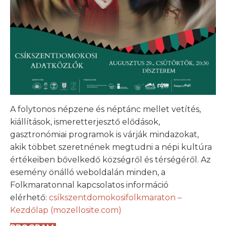
A folytonos népzene és néptánc mellet vetítés,
kiállítások, ismeretterjesztő elődások,
gasztronómiai programok is várják mindazokat,
akik többet szeretnének megtudni a népi kultúra
értékeiben bővelkedő községről és térségéről. Az
esemény önálló weboldalán minden, a
Folkmaratonnal kapcsolatos információ
elérhető:
csíkszentdomokosifolkmaraton –
Kezdőlap (mozellosite.com)