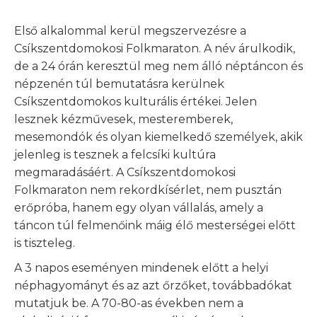
Első alkalommal kerül megszervezésre a
Csíkszentdomokosi Folkmaraton. A név árulkodik,
de a 24 órán keresztül meg nem álló néptáncon és
népzenén túl bemutatásra kerülnek
Csíkszentdomokos kulturális értékei. Jelen
lesznek kézművesek, mesteremberek,
mesemondók és olyan kiemelkedő személyek, akik
jelenleg is tesznek a felcsíki kultúra
megmaradásáért. A Csíkszentdomokosi
Folkmaraton nem rekordkísérlet, nem pusztán
erőpróba, hanem egy olyan vállalás, amely a
táncon túl felmenőink máig élő mesterségei előtt
is tiszteleg.
A 3 napos eseményen mindenek előtt a helyi
néphagyományt és az azt őrzőket, továbbadókat
mutatjuk be. A 70-80-as években nem a