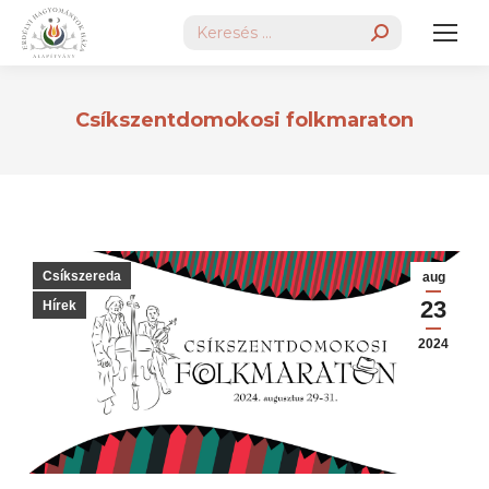
Search:
Csíkszentdomokosi folkmaraton
Csíkszereda
aug
23
Hírek
2024