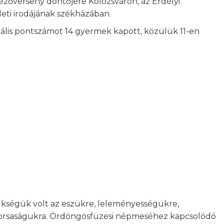
ezőverseny döntőjére Kolozsváron, az Erdélyi
eti irodájának székházában.
ális pontszámot 14 gyermek kapott, közülük 11-en
zükségük volt az eszükre, leleményességükre,
 gyorsaságukra. Ördöngösfüzesi népmeséhez kapcsolódó