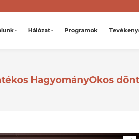
ólunk
Hálózat
Programok
Tevékeny
 játékos HagyományOkos dönt