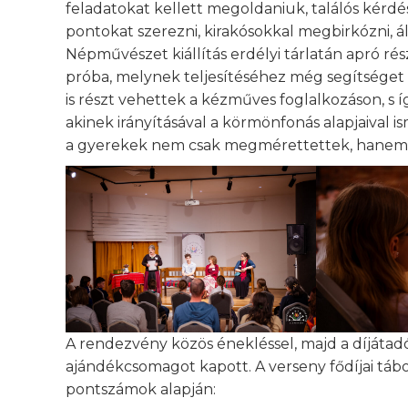
feladatokat kellett megoldaniuk, találós kérdé
pontokat szerezni, kirakósokkal megbirkózni, á
Népművészet kiállítás erdélyi tárlatán apró r
próba, melynek teljesítéséhez még segítséget 
is részt vehettek a kézműves foglalkozáson, s 
akinek irányításával a körmönfonás alapjaival 
a gyerekek nem csak megmérettettek, hanem b
A rendezvény közös énekléssel, majd a díjátadó
ajándékcsomagot kapott. A verseny fődíjai tábo
pontszámok alapján: