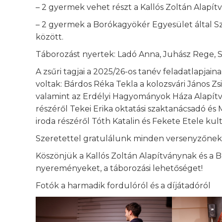
– 2 gyermek vehet részt a Kallós Zoltán Alapítv
– 2 gyermek a Borókagyökér Egyesület által Sz
között.
Táborozást nyertek: Ladó Anna, Juhász Rege, Si
A zsűri tagjai a 2025/26-os tanév feladatlapjai
voltak: Bárdos Réka Tekla a kolozsvári János 
valamint az Erdélyi Hagyományok Háza Alapítvá
részéről Tekei Erika oktatási szaktanácsadó és M
iroda részéről Tóth Katalin és Fekete Etele kul
Szeretettel gratulálunk minden versenyzőnek
Köszönjük a Kallós Zoltán Alapítványnak és a 
nyereményeket, a táborozási lehetőséget!
Fotók a harmadik fordulóról és a díjátadóról