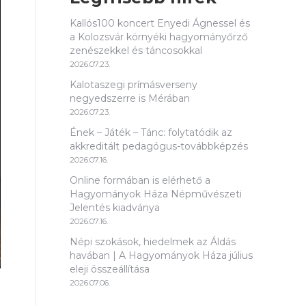
Kallós100 koncert Enyedi Ágnessel és
a Kolozsvár környéki hagyományőrző
zenészekkel és táncosokkal
2026.07.23.
Kalotaszegi prímásverseny
negyedszerre is Mérában
2026.07.23.
Ének – Játék – Tánc: folytatódik az
akkreditált pedagógus-továbbképzés
2026.07.16.
Online formában is elérhető a
Hagyományok Háza Népművészeti
Jelentés kiadványa
2026.07.16.
Népi szokások, hiedelmek az Áldás
havában | A Hagyományok Háza július
eleji összeállítása
2026.07.06.