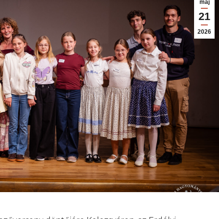
máj
21
2026