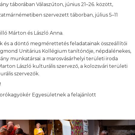
ány táborában Válaszúton, június 21–26. között,
atmárnémetiben szervezett táborban, július 5–11
lló Márton és László Anna.
nak és a döntő megmérettetés feladatainak összeállítói
Zsigmond Unitárius Kollégium tanítónője, népdalénekes,
ny munkatársai: a marosvásárhelyi területi iroda
arton László kulturális szervező, a kolozsvári területi
turális szervezők.
!
Borókagyökér Egyesületnek a felajánlott