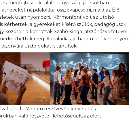
sek megfejtéseit kitalálni, ügyességi játékokban
llatneveket népdalokkal összekapcsolni, majd az Élő
észletek után nyomozni. Körmönfont volt az utolsó
is kérhettek, a gyerekeket kísérő szülők, pedagógusok
így közösen alkothattak Szabó Kinga játszóházvezetővel,
ismerkedhettek meg. A családias, jó hangulatú versenyen
izonyára új dolgokat is tanultak.
val zárult. Minden résztvevő oklevelet és
rokban való részvételi lehetőségek, az elért