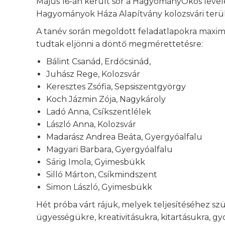
Május 16-án került sor a HagyományOkos level
Hagyományok Háza Alapítvány kolozsvári terül
A tanév során megoldott feladatlapokra maxim
tudtak eljönni a döntő megmérettetésre:
Bálint Csanád, Erdőcsinád,
Juhász Rege, Kolozsvár
Keresztes Zsófia, Sepsiszentgyörgy
Koch Jázmin Zója, Nagykároly
Ladó Anna, Csíkszentlélek
László Anna, Kolozsvár
Madarász Andrea Beáta, Gyergyóalfalu
Magyari Barbara, Gyergyóalfalu
Sárig Imola, Gyimesbükk
Silló Márton, Csíkmindszent
Simon László, Gyimesbükk
Hét próba várt rájuk, melyek teljesítéséhez s
ügyességükre, kreativitásukra, kitartásukra,