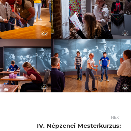
NEXT
IV. Népzenei Mesterkurzus: