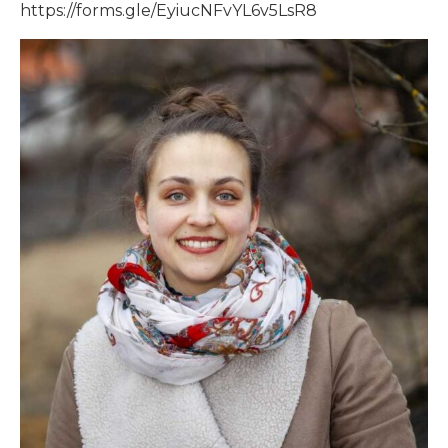
https://forms.gle/EyiucNFvYL6v5LsR8