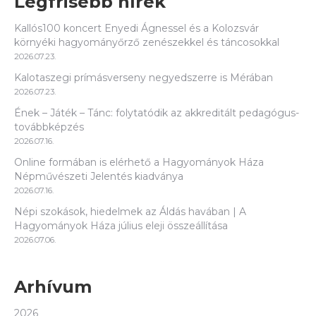
Legfrisebb hírek
Kallós100 koncert Enyedi Ágnessel és a Kolozsvár
környéki hagyományőrző zenészekkel és táncosokkal
2026.07.23.
Kalotaszegi prímásverseny negyedszerre is Mérában
2026.07.23.
Ének – Játék – Tánc: folytatódik az akkreditált pedagógus-
továbbképzés
2026.07.16.
Online formában is elérhető a Hagyományok Háza
Népművészeti Jelentés kiadványa
2026.07.16.
Népi szokások, hiedelmek az Áldás havában | A
Hagyományok Háza július eleji összeállítása
2026.07.06.
Arhívum
2026