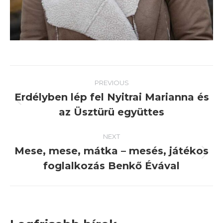
Post
PREVIOUS
navigation
Erdélyben lép fel Nyitrai Marianna és
Previous
az Üsztürü együttes
post:
NEXT
Mese, mese, mátka – mesés, játékos
Next
foglalkozás Benkő Évával
post: