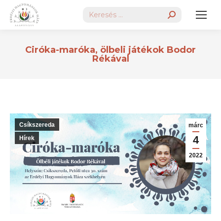
Search:
Ciróka-maróka, ölbeli játékok Bodor
Rékával
Csíkszereda
márc
4
Hírek
2022