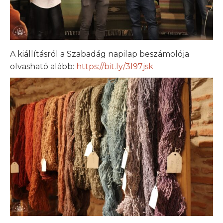
A kiállításról a Szabadág napilap beszámolója
olvasható alább:
https://bit.ly/3l97jsk