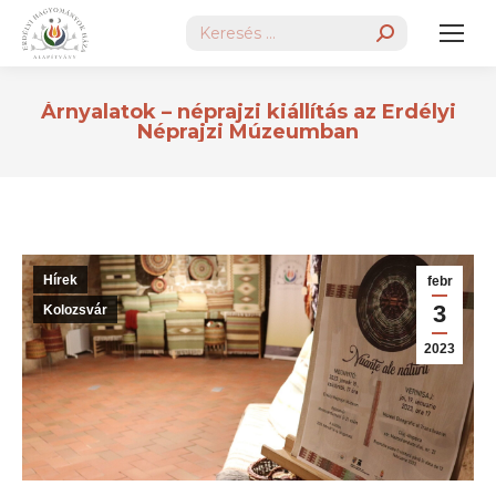
Search:
Árnyalatok – néprajzi kiállítás az Erdélyi
Néprajzi Múzeumban
Hírek
febr
3
Kolozsvár
2023