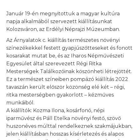
Január 19-én megnyitottuk a magyar kultúra
napja alkalmából szervezett kiállításunkat
Kolozsváron, az Erdélyi Néprajzi Múzeumban.
Az Árnyalatok c. kiállítás természetes növényi
színezékekkel festett gyapjúszőtteseket és fonott
kosarakat mutat be, és az Iharos Népművészeti
Egyesület által szerevezett Régi Ritka
Mesterségek Találkozóinak köszönheti létrejöttét.
Ez a természet színeiben pompázó kiállítás 2022
tavaszán került először közönség elé két – régi,
ritka mesterségben gyakorlott – kézműves
munkáiból.
A kiállítók: Kozma Ilona, kosárfonó, népi
iparművész és Páll Etelka növényi festő, szövő
huszonéves múlttal rendelkeznek szakmájukban,
jelen kiállításban hosszas kísérletezés és alapos