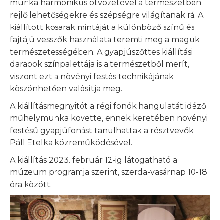
munka harmonikus ötvözetével a természetben
rejlő lehetőségekre és szépségre világítanak rá. A
kiállított kosarak mintáját a különböző színű és
fajtájú vesszők használata teremti meg a maguk
természetességében. A gyapjúszőttes kiállítási
darabok színpalettája is a természetből merít,
viszont ezt a növényi festés technikájának
köszönhetően valósítja meg.
A kiállításmegnyitót a régi fonók hangulatát idéző
műhelymunka követte, ennek keretében növényi
festésű gyapjúfonást tanulhattak a résztvevők
Páll Etelka közreműködésével.
A kiállítás 2023. február 12-ig látogatható a
múzeum programja szerint, szerda-vasárnap 10-18
óra között.