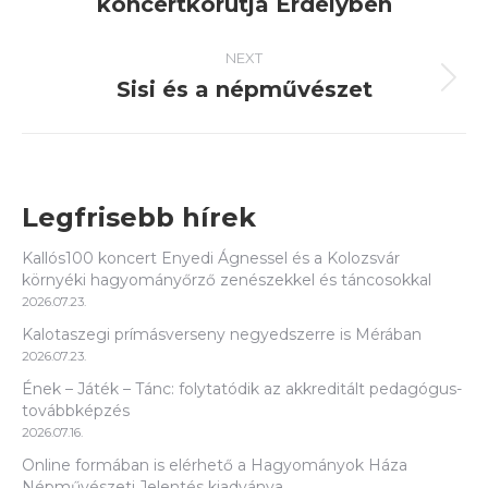
koncertkörútja Erdélyben
post:
NEXT
Sisi és a népművészet
Next
post:
Legfrisebb hírek
Kallós100 koncert Enyedi Ágnessel és a Kolozsvár
környéki hagyományőrző zenészekkel és táncosokkal
2026.07.23.
Kalotaszegi prímásverseny negyedszerre is Mérában
2026.07.23.
Ének – Játék – Tánc: folytatódik az akkreditált pedagógus-
továbbképzés
2026.07.16.
Online formában is elérhető a Hagyományok Háza
Népművészeti Jelentés kiadványa