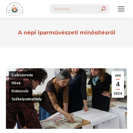
Search:
A népi iparművészeti minősítésről
Csíkszereda
nov
4
Hírek
Kolozsvár
2024
Székelyudvarhely