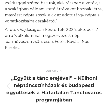
zsűritaggal számolhatunk, akik részben alkotók, s
a szakágban példamutató értékeket hoznak létre,
másrészt néprajzosok, akik az adott tárgy néprajzi
vonatkozásainak szakértői.”
A fotók Vajdaságban készültek, 2024. október 17-
én a 7. alkalommal megszervezett népi
iparművészeti zsűrizésen. Fotós: Kovács-Nádi
Karolina
Post
PREVIOUS
navigation
„Együtt a tánc erejével” – Külhoni
néptáncszínházak és budapesti
Previous
együttesek a Határtalan Táncfőváros
post:
programjában