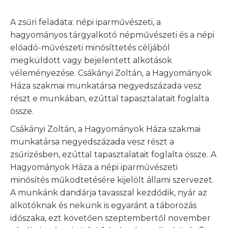
A zsűri feladata: népi iparművészeti, a
hagyományos tárgyalkotó népművészeti és a népi
előadó-művészeti minősíttetés céljából
megküldött vagy bejelentett alkotások
véleményezése. Csákányi Zoltán, a Hagyományok
Háza szakmai munkatársa negyedszázada vesz
részt e munkában, ezúttal tapasztalatait foglalta
össze.
Csákányi Zoltán, a Hagyományok Háza szakmai
munkatársa negyedszázada vesz részt a
zsűrizésben, ezúttal tapasztalatait foglalta össze.
A
Hagyományok Háza a népi iparművészeti
minősítés működtetésére kijelölt állami szervezet.
A munkánk dandárja tavasszal kezdődik, nyár az
alkotóknak és nekünk is egyaránt a táborozás
időszaka, ezt követően szeptembertől november