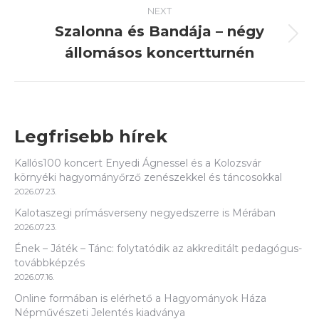
NEXT
Szalonna és Bandája – négy
Next
állomásos koncertturnén
post:
Legfrisebb hírek
Kallós100 koncert Enyedi Ágnessel és a Kolozsvár
környéki hagyományőrző zenészekkel és táncosokkal
2026.07.23.
Kalotaszegi prímásverseny negyedszerre is Mérában
2026.07.23.
Ének – Játék – Tánc: folytatódik az akkreditált pedagógus-
továbbképzés
2026.07.16.
Online formában is elérhető a Hagyományok Háza
Népművészeti Jelentés kiadványa