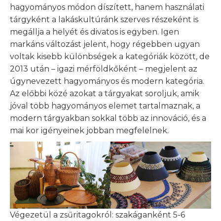
hagyományos módon díszített, hanem használati
tárgyként a lakáskultúránk szerves részeként is
megállja a helyét és divatos is egyben. Igen
markáns változást jelent, hogy régebben ugyan
voltak kisebb különbségek a kategóriák között, de
2013 után – igazi mérföldkőként – megjelent az
úgynevezett hagyományos és modern kategória.
Az előbbi közé azokat a tárgyakat soroljuk, amik
jóval több hagyományos elemet tartalmaznak, a
modern tárgyakban sokkal több az innováció, és a
mai kor igényeinek jobban megfelelnek.
Végezetül a zsűritagokról: szakáganként 5-6