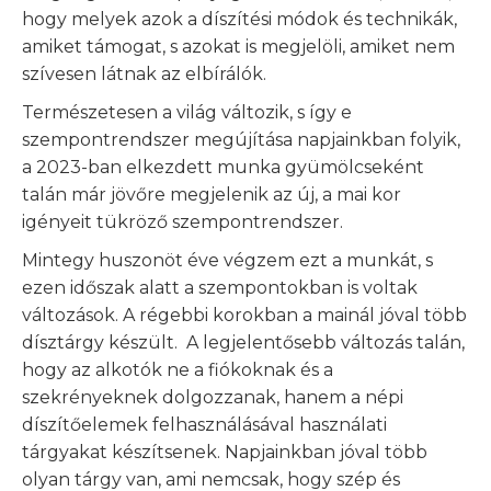
hogy melyek azok a díszítési módok és technikák,
amiket támogat, s azokat is megjelöli, amiket nem
szívesen látnak az elbírálók.
Természetesen a világ változik, s így e
szempontrendszer megújítása napjainkban folyik,
a 2023-ban elkezdett munka gyümölcseként
talán már jövőre megjelenik az új, a mai kor
igényeit tükröző szempontrendszer.
Mintegy huszonöt éve végzem ezt a munkát, s
ezen időszak alatt a szempontokban is voltak
változások. A régebbi korokban a mainál jóval több
dísztárgy készült. A legjelentősebb változás talán,
hogy az alkotók ne a fiókoknak és a
szekrényeknek dolgozzanak, hanem a népi
díszítőelemek felhasználásával használati
tárgyakat készítsenek. Napjainkban jóval több
olyan tárgy van, ami nemcsak, hogy szép és