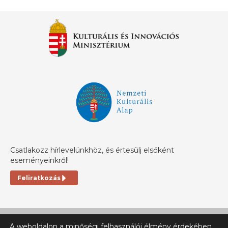
Csatlakozz hírlevelünkhöz, és értesülj elsőként
eseményeinkről!
Feliratkozás
A weboldalon a minőségi felhasználói élmény érdekében