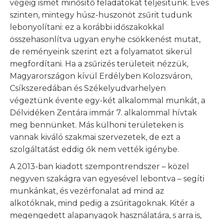
végéig ismét minősítő feladatokat teljesítünk. Éves
szinten, mintegy húsz-huszonöt zsűrit tudunk
lebonyolítani: ez a korábbi időszakokkal
összehasonlítva ugyan enyhe csökkenést mutat,
de reményeink szerint ezt a folyamatot sikerül
megfordítani. Ha a zsűrizés területeit nézzük,
Magyarországon kívül Erdélyben Kolozsváron,
Csíkszeredában és Székelyudvarhelyen
végeztünk évente egy-két alkalommal munkát, a
Délvidéken Zentára immár 7. alkalommal hívtak
meg bennünket. Más külhoni területeken is
vannak kiváló szakmai szervezetek, de ezt a
szolgáltatást eddig ők nem vették igénybe.
A 2013-ban kiadott szempontrendszer – közel
negyven szakágra van egyesével lebontva – segíti
munkánkat, és vezérfonalat ad mind az
alkotóknak, mind pedig a zsűritagoknak. Kitér a
megengedett alapanyagok használatára, s arra is,