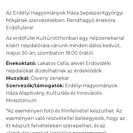
Az Erdélyi Hagyományok Háza Sepsiszentgyörgyi
fiókjának szervezésében: Rendhagyó énekóra
Erdőfülére!
Az erdőfülei Kultúrotthonban egy népzenekarral
kísért népdalórára várunk minden dalos kedvűt,
május 30-án, szombaton 18.00 órától.
Énekoktató:
Lakatos Csilla, akivel Erdővidéki
népdalokat dúdolhatnak az érdeklődők.
Muzsikál:
Ösveny zenekar
Szervezők/támogatók:
Erdélyi Hagyományok
Háza Alapítvány, Kulturális és Innovációs
Minisztérium
*Az eseményen fotó és filmfelvétel készülhet. Az
eseményen való részvétellel beleegyezik, hogy az
itt készült felvételeken szerepelhet, és az