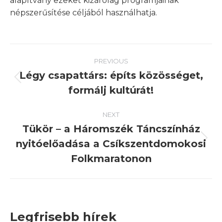
alapítvány ezeket kizárólag programjainak
népszerűsítése céljából használhatja.
Post
PREVIOUS
navigation
Légy csapattárs: építs közösséget,
Previous
formálj kultúrát!
post:
NEXT
Tükör – a Háromszék Táncszínház
nyitóelőadása a Csíkszentdomokosi
Next
post:
Folkmaratonon
Legfrisebb hírek