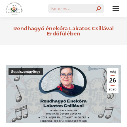
Search:
Rendhagyó énekóra Lakatos Csillával
Erdőfülében
Sepsiszentgyörgy
máj
26
2026