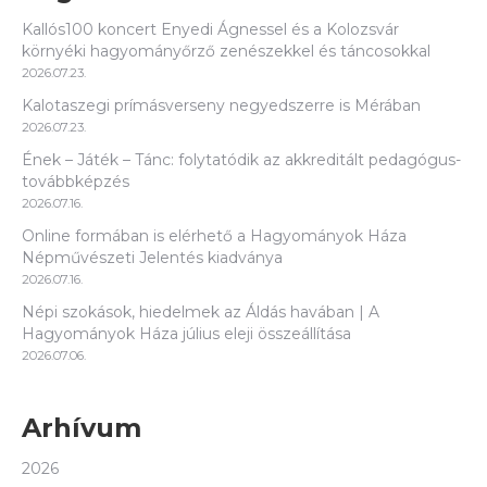
Kallós100 koncert Enyedi Ágnessel és a Kolozsvár
környéki hagyományőrző zenészekkel és táncosokkal
2026.07.23.
Kalotaszegi prímásverseny negyedszerre is Mérában
2026.07.23.
Ének – Játék – Tánc: folytatódik az akkreditált pedagógus-
továbbképzés
2026.07.16.
Online formában is elérhető a Hagyományok Háza
Népművészeti Jelentés kiadványa
2026.07.16.
Népi szokások, hiedelmek az Áldás havában | A
Hagyományok Háza július eleji összeállítása
2026.07.06.
Arhívum
2026