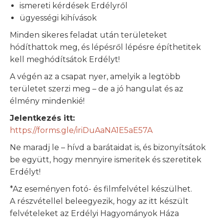
ismereti kérdések Erdélyről
ügyességi kihívások
Minden sikeres feladat után területeket
hódíthattok meg, és lépésről lépésre építhetitek
kell meghódítsátok Erdélyt!
A végén az a csapat nyer, amelyik a legtöbb
területet szerzi meg – de a jó hangulat és az
élmény mindenkié!
Jelentkezés itt:
https://forms.gle/iriDuAaNA1E5aE57A
Ne maradj le – hívd a barátaidat is, és bizonyítsátok
be együtt, hogy mennyire ismeritek és szeretitek
Erdélyt!
*Az eseményen fotó- és filmfelvétel készülhet.
A részvétellel beleegyezik, hogy az itt készült
felvételeket az Erdélyi Hagyományok Háza