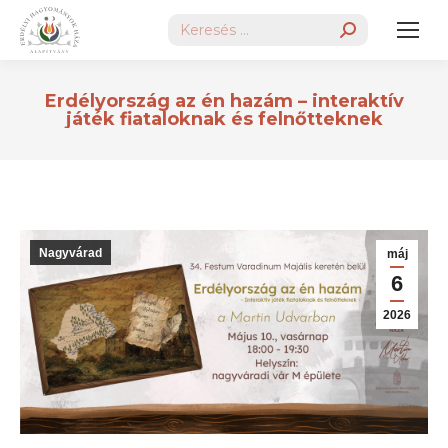
Search:
Erdélyország az én hazám – interaktív
játék fiataloknak és felnőtteknek
Nagyvárad
máj
6
2026