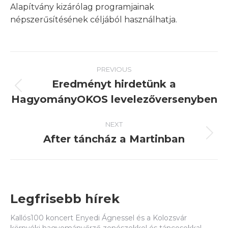
Alapítvány kizárólag programjainak
népszerűsítésének céljából használhatja.
Post
PREVIOUS
navigation
Eredményt hirdetünk a
Previous
HagyományOKOS levelezőversenyben
post:
NEXT
After táncház a Martinban
Next
post:
Legfrisebb hírek
Kallós100 koncert Enyedi Ágnessel és a Kolozsvár
környéki hagyományőrző zenészekkel és táncosokkal