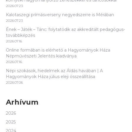
2026.07.23.
Kalotaszegi prímásverseny negyedszerre is Mérában
2026.07.23.
Ének – Játék – Tánc: folytatódik az akkreditált pedagógus-
továbbképzés
2026.07.16.
Online formában is elérhető a Hagyományok Háza
Népművészeti Jelentés kiadványa
2026.07.16.
Népi szokások, hiedelmek az Áldás havában | A
Hagyományok Háza július eleji összeállítása
2026.07.06.
Arhívum
2026
2025
2024