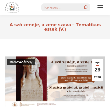
Search:
A szó zenéje, a zene szava – Tematikus
estek (V.)
Marosvásárhely
ápr
29
2026