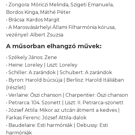
• Zongora: Móriczi Melinda, Szigeti Emanuela,
Bordos Kinga, Máthé Péter
• Brácsa: Kardos Margit
• A Marosvásárhelyi Állami Filharmónia kórusa,
vezényel: Albert Zsuzsa
A műsorban elhangzó művek:
• Székely János: Zene
• Heine: Loreley | Liszt: Loreley
• Schiller: A zarándok | Schubert: A zarándok
• Byron: Harold búcsúja | Berlioz: Harold Itáliában
(részlet)
• Verlaine: Őszi chanson | Charpentier: Őszi chanson
• Petrarca: 104. Szonett | Liszt: II. Petrarca-szonett
• József Attila: Mikor az utcán átment a kedves |
Farkas Ferenc: József Attila-dalok
• Baudelaire: Esti harmóniák | Debussy: Esti
harmóniák