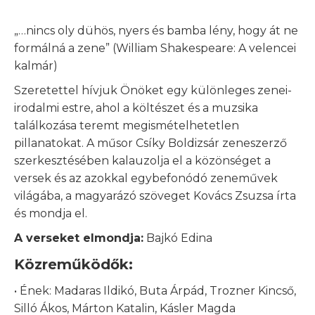
„…nincs oly dühös, nyers és bamba lény, hogy át ne
formálná a zene” (William Shakespeare: A velencei
kalmár)
Szeretettel hívjuk Önöket egy különleges zenei-
irodalmi estre, ahol a költészet és a muzsika
találkozása teremt megismételhetetlen
pillanatokat. A műsor Csíky Boldizsár zeneszerző
szerkesztésében kalauzolja el a közönséget a
versek és az azokkal egybefonódó zeneművek
világába, a magyarázó szöveget Kovács Zsuzsa írta
és mondja el.
A verseket elmondja:
Bajkó Edina
Közreműködők:
• Ének: Madaras Ildikó, Buta Árpád, Trozner Kincső,
Silló Ákos, Márton Katalin, Kásler Magda