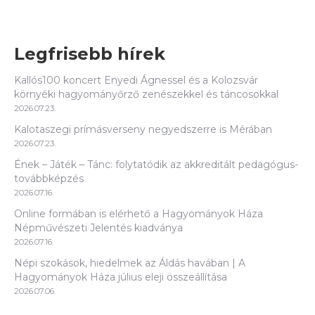
Legfrisebb hírek
Kallós100 koncert Enyedi Ágnessel és a Kolozsvár
környéki hagyományőrző zenészekkel és táncosokkal
2026.07.23.
Kalotaszegi prímásverseny negyedszerre is Mérában
2026.07.23.
Ének – Játék – Tánc: folytatódik az akkreditált pedagógus-
továbbképzés
2026.07.16.
Online formában is elérhető a Hagyományok Háza
Népművészeti Jelentés kiadványa
2026.07.16.
Népi szokások, hiedelmek az Áldás havában | A
Hagyományok Háza július eleji összeállítása
2026.07.06.