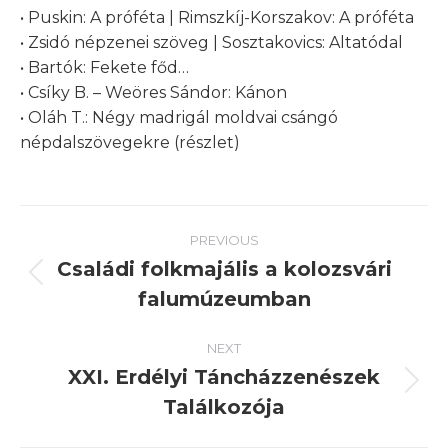
• Puskin: A próféta | Rimszkíj-Korszakov: A próféta
• Zsidó népzenei szöveg | Sosztakovics: Altatódal
• Bartók: Fekete főd…
• Csíky B. – Weöres Sándor: Kánon
• Oláh T.: Négy madrigál moldvai csángó
népdalszövegekre (részlet)
Post
PREVIOUS
navigation
Családi folkmajális a kolozsvári
Previous
falumúzeumban
post:
NEXT
XXI. Erdélyi Táncházzenészek
Next
Találkozója
post: