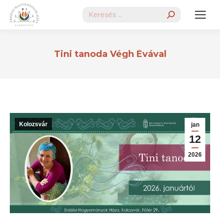
Search:
Tini tanoda Végh Évával
Kolozsvár
jan
12
2026