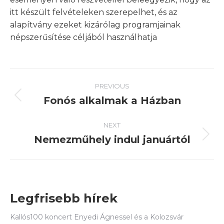
itt készült felvételeken szerepelhet, és az
alapítvány ezeket kizárólag programjainak
népszerűsítése céljából használhatja
Post
PREVIOUS
navigation
Fonós alkalmak a Házban
Previous
post:
NEXT
Nemezműhely indul januártól
Next
post:
Legfrisebb hírek
Kallós100 koncert Enyedi Ágnessel és a Kolozsvár