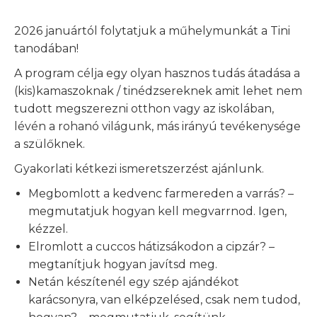
2026 januártól folytatjuk a műhelymunkát a Tini
tanodában!
A program célja egy olyan hasznos tudás átadása a
(kis)kamaszoknak / tinédzsereknek amit lehet nem
tudott megszerezni otthon vagy az iskolában,
lévén a rohanó világunk, más irányú tevékenysége
a szülőknek.
Gyakorlati kétkezi ismeretszerzést ajánlunk.
Megbomlott a kedvenc farmereden a varrás? –
megmutatjuk hogyan kell megvarrnod. Igen,
kézzel.
Elromlott a cuccos hátizsákodon a cipzár? –
megtanítjuk hogyan javítsd meg.
Netán készítenél egy szép ajándékot
karácsonyra, van elképzelésed, csak nem tudod,