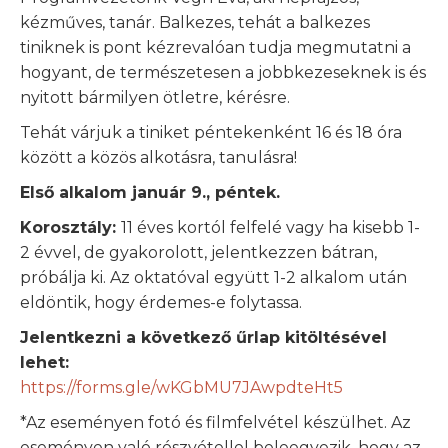
kézműves, tanár. Balkezes, tehát a balkezes
tiniknek is pont kézrevalóan tudja megmutatni a
hogyant, de természetesen a jobbkezeseknek is és
nyitott bármilyen ötletre, kérésre.
Tehát várjuk a tiniket péntekenként 16 és 18 óra
között a közös alkotásra, tanulásra!
Első alkalom január 9., péntek.
Korosztály:
11 éves kortól felfelé vagy ha kisebb 1-
2 évvel, de gyakorolott, jelentkezzen bátran,
próbálja ki. Az oktatóval együtt 1-2 alkalom után
eldöntik, hogy érdemes-e folytassa.
Jelentkezni a következő űrlap kitöltésével
lehet:
https://forms.gle/wKGbMU7JAwpdteHt5
*Az eseményen fotó és filmfelvétel készülhet. Az
eseményen való részvétellel beleegyezik, hogy az