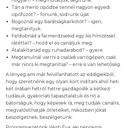
hogyan? – megmutatjuk, segítünk.
Tán a menő cipődbe tennél nagyon egyedi
cipőfűzőt? – fonunk, sodrunk újat.
Bogoznál egy barátságkarkötőt? – igen,
megtanítjuk.
Feldobnád a farmerdzsekid egy kis hímzéssel,
rátéttel? – hozd el és csináljuk meg.
Átalakítanád egy ruhadarabod? – gyere.
Megtanulnál varrni a családi varrógépen, csak
már nincs ki megtanítsa? – erre is van lehetőség.
A lényeg ami már felvillanhatott az eddigiekből,
hogy szeretnénk egy olyan kört indítani ahol heti
két órában hétről-hétre gazdagodik a kétkezi
tudásuk, gyakorlati tapasztalatuk és nő a
bátorságuk, hogy képesek rá, meg tudják csinálni,
megvalósíthatják ötleteiket, miközben jókat
beszélgetnek, beszélgetünk.
Programvezetőnk Végh Éva, aki néprajzos,