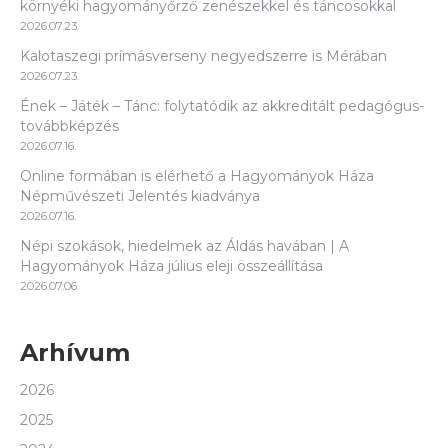
környéki hagyományőrző zenészekkel és táncosokkal
2026.07.23.
Kalotaszegi prímásverseny negyedszerre is Mérában
2026.07.23.
Ének – Játék – Tánc: folytatódik az akkreditált pedagógus-
továbbképzés
2026.07.16.
Online formában is elérhető a Hagyományok Háza
Népművészeti Jelentés kiadványa
2026.07.16.
Népi szokások, hiedelmek az Áldás havában | A
Hagyományok Háza július eleji összeállítása
2026.07.06.
Arhívum
2026
2025