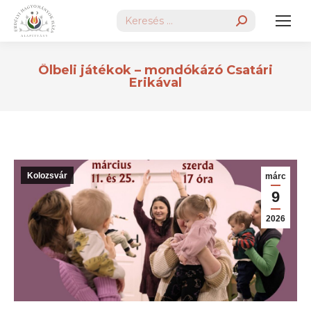
Search:
Ölbeli játékok – mondókázó Csatári
Erikával
Kolozsvár
márc
9
2026