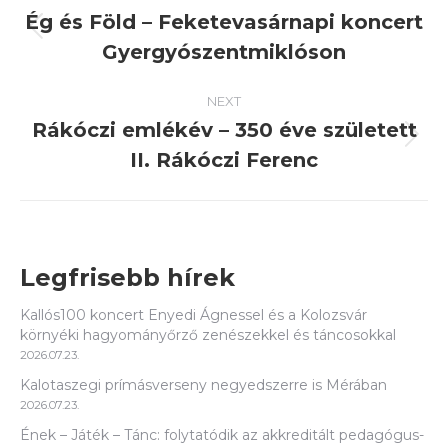
navigation
Ég és Föld – Feketevasárnapi koncert
Previous
Gyergyószentmiklóson
post:
NEXT
Rákóczi emlékév – 350 éve született
Next
II. Rákóczi Ferenc
post:
Legfrisebb hírek
Kallós100 koncert Enyedi Ágnessel és a Kolozsvár
környéki hagyományőrző zenészekkel és táncosokkal
2026.07.23.
Kalotaszegi prímásverseny negyedszerre is Mérában
2026.07.23.
Ének – Játék – Tánc: folytatódik az akkreditált pedagógus-