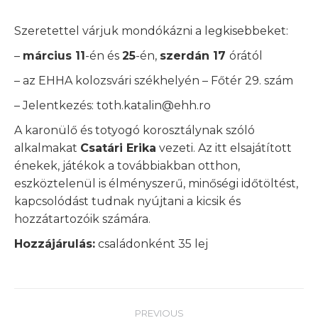
Szeretettel várjuk mondókázni a legkisebbeket:
–
március 11
-én és
25
-én,
szerdán 17
órától
– az EHHA kolozsvári székhelyén – Főtér 29. szám
– Jelentkezés: toth.katalin@ehh.ro
A karonülő és totyogó korosztálynak szóló
alkalmakat
Csatári Erika
vezeti. Az itt elsajátított
énekek, játékok a továbbiakban otthon,
eszköztelenül is élményszerű, minőségi időtöltést,
kapcsolódást tudnak nyújtani a kicsik és
hozzátartozóik számára.
Hozzájárulás:
családonként 35 lej
Post
PREVIOUS