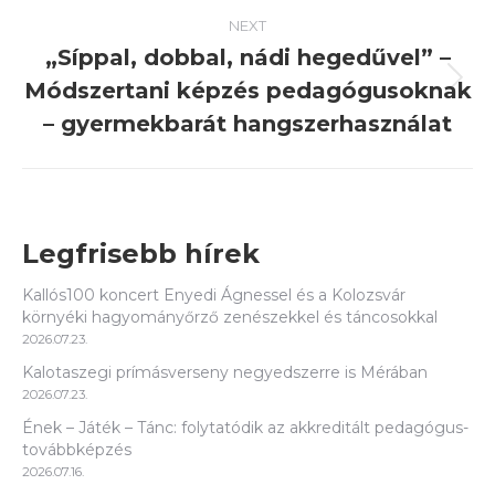
NEXT
„Síppal, dobbal, nádi hegedűvel” –
Módszertani képzés pedagógusoknak
Next
post:
– gyermekbarát hangszerhasználat
Legfrisebb hírek
Kallós100 koncert Enyedi Ágnessel és a Kolozsvár
környéki hagyományőrző zenészekkel és táncosokkal
2026.07.23.
Kalotaszegi prímásverseny negyedszerre is Mérában
2026.07.23.
Ének – Játék – Tánc: folytatódik az akkreditált pedagógus-
továbbképzés
2026.07.16.