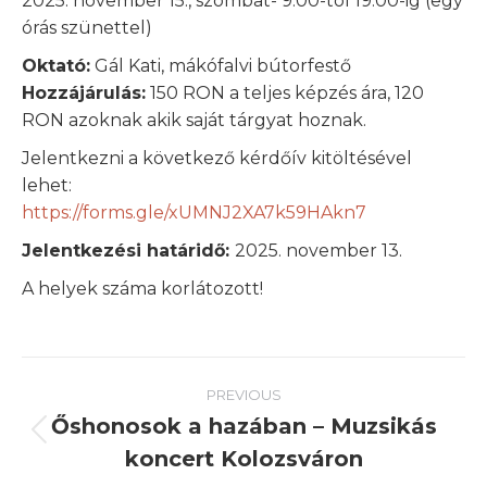
2025. november 15., szombat- 9:00-tól 19:00-ig (egy
órás szünettel)
Oktató:
Gál Kati, mákófalvi bútorfestő
Hozzájárulás:
150 RON a teljes képzés ára, 120
RON azoknak akik saját tárgyat hoznak.
Jelentkezni a következő kérdőív kitöltésével
lehet:
https://forms.gle/xUMNJ2XA7k59HAkn7
Jelentkezési határidő:
2025. november 13.
A helyek száma korlátozott!
Post
PREVIOUS
navigation
Őshonosok a hazában – Muzsikás
Previous
koncert Kolozsváron
post: