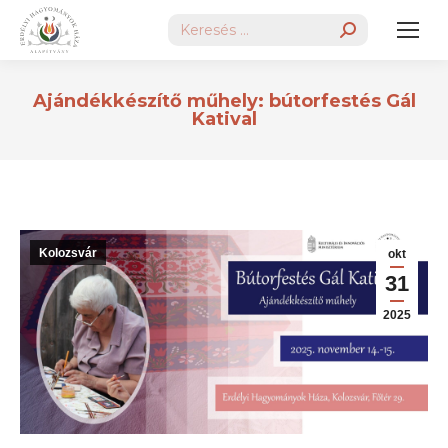
Search:
Ajándékkészítő műhely: bútorfestés Gál
Katival
Kolozsvár
okt
31
2025