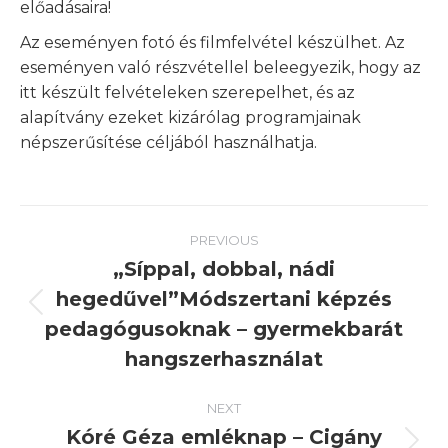
előadásaira!
Az eseményen fotó és filmfelvétel készülhet. Az
eseményen való részvétellel beleegyezik, hogy az
itt készült felvételeken szerepelhet, és az
alapítvány ezeket kizárólag programjainak
népszerűsítése céljából használhatja.
Post
PREVIOUS
navigation
„Síppal, dobbal, nádi
hegedűvel”Módszertani képzés
Previous
pedagógusoknak – gyermekbarát
post:
hangszerhasználat
NEXT
Kóré Géza emléknap – Cigány