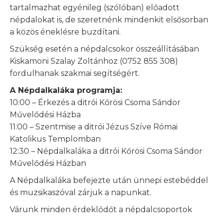
tartalmazhat egyénileg (szólóban) előadott
népdalokat is, de szeretnénk mindenkit elsősorban
a közös éneklésre buzdítani.
Szükség esetén a népdalcsokor összeállításában
Kiskamoni Szalay Zoltánhoz (0752 855 308)
fordulhanak szakmai segítségért.
A Népdalkaláka programja:
10:00 – Érkezés a ditrói Kőrösi Csoma Sándor
Művelődési Házba
11:00 – Szentmise a ditrói Jézus Szíve Római
Katolikus Templomban
12:30 – Népdalkaláka a ditrói Kőrösi Csoma Sándor
Művelődési Házban
A Népdalkaláka befejezte után ünnepi estebéddel
és muzsikaszóval zárjuk a napunkat.
Várunk minden érdeklődőt a népdalcsoportok