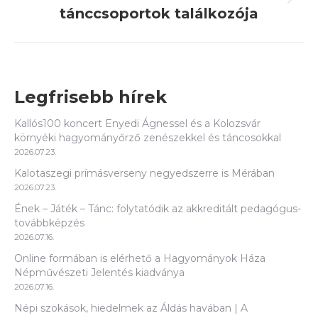
Next
tánccsoportok találkozója
post:
Legfrisebb hírek
Kallós100 koncert Enyedi Ágnessel és a Kolozsvár
környéki hagyományőrző zenészekkel és táncosokkal
2026.07.23.
Kalotaszegi prímásverseny negyedszerre is Mérában
2026.07.23.
Ének – Játék – Tánc: folytatódik az akkreditált pedagógus-
továbbképzés
2026.07.16.
Online formában is elérhető a Hagyományok Háza
Népművészeti Jelentés kiadványa
2026.07.16.
Népi szokások, hiedelmek az Áldás havában | A