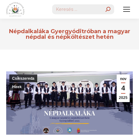
Search:
Népdalkaláka Gyergyóditróban a magyar
népdal és népköltészet hetén
Csíkszereda
nov
4
Hírek
2025