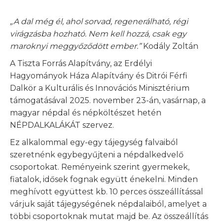
„A dal még él, ahol sorvad, regenerálható, régi
virágzásba hozható. Nem kell hozzá, csak egy
maroknyi meggyőződött ember.”
Kodály Zoltán
A Tiszta Forrás Alapítvány, az Erdélyi
Hagyományok Háza Alapítvány és Ditrói Férfi
Dalkör a Kulturális és Innovációs Minisztérium
támogatásával 2025. november 23-án, vasárnap, a
magyar népdal és népköltészet hetén
NÉPDALKALÁKÁT szervez.
Ez alkalommal egy-egy tájegység falvaiból
szeretnénk egybegyűjteni a népdalkedvelő
csoportokat. Reményeink szerint gyermekek,
fiatalok, idősek fognak együtt énekelni. Minden
meghívott együttest kb. 10 perces összeállítással
várjuk saját tájegységének népdalaiból, amelyet a
többi csoportoknak mutat majd be. Az összeállítás