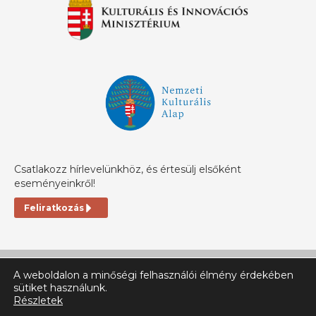
Csatlakozz hírlevelünkhöz, és értesülj elsőként
eseményeinkről!
Feliratkozás
A weboldalon a minőségi felhasználói élmény érdekében
sütiket használunk.
Részletek