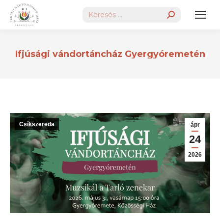
Search:
Ifjúsági vándortáncház Gyergyóremetén
Csíkszereda
ápr
24
2026