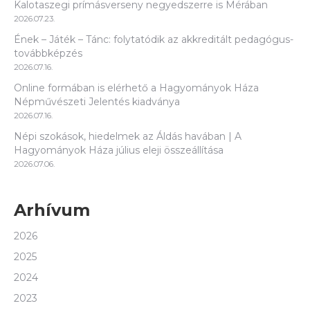
Kalotaszegi prímásverseny negyedszerre is Mérában
2026.07.23.
Ének – Játék – Tánc: folytatódik az akkreditált pedagógus-
továbbképzés
2026.07.16.
Online formában is elérhető a Hagyományok Háza
Népművészeti Jelentés kiadványa
2026.07.16.
Népi szokások, hiedelmek az Áldás havában | A
Hagyományok Háza július eleji összeállítása
2026.07.06.
Arhívum
2026
2025
2024
2023