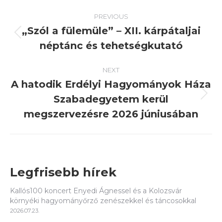
Post
PREVIOUS
navigation
„Szól a fülemüle” – XII. kárpátaljai
Previous
néptánc és tehetségkutató
post:
NEXT
A hatodik Erdélyi Hagyományok Háza
Szabadegyetem kerül
Next
post:
megszervezésre 2026 júniusában
Legfrisebb hírek
Kallós100 koncert Enyedi Ágnessel és a Kolozsvár
környéki hagyományőrző zenészekkel és táncosokkal
2026.07.23.